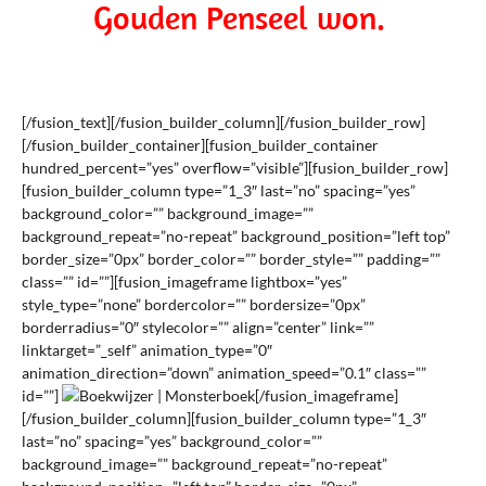
Gouden Penseel won.
[/fusion_text][/fusion_builder_column][/fusion_builder_row]
[/fusion_builder_container][fusion_builder_container
hundred_percent=”yes” overflow=”visible”][fusion_builder_row]
[fusion_builder_column type=”1_3″ last=”no” spacing=”yes”
background_color=”” background_image=””
background_repeat=”no-repeat” background_position=”left top”
border_size=”0px” border_color=”” border_style=”” padding=””
class=”” id=””][fusion_imageframe lightbox=”yes”
style_type=”none” bordercolor=”” bordersize=”0px”
borderradius=”0″ stylecolor=”” align=”center” link=””
linktarget=”_self” animation_type=”0″
animation_direction=”down” animation_speed=”0.1″ class=””
id=””]
[/fusion_imageframe]
[/fusion_builder_column][fusion_builder_column type=”1_3″
last=”no” spacing=”yes” background_color=””
background_image=”” background_repeat=”no-repeat”