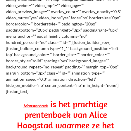
video_webm=”” video_mp4=”” video_ogv=””
video_preview_image=”” overlay_color=”” overlay_opacity=”0.5″
video_mute=”yes” video_loop=”yes” fade=”no” bordersize=”0px”
bordercolor=”” borderstyle=”” paddingtop=”20px”
paddingbottom=”20px” paddingleft=”0px” paddingright=”0px”
menu_anchor=”” equal_height_columns=”no”
hundred_percent=”no” class=”” id=””][fusion_builder_row]
[fusion_builder_column type=”1_1″ background_position=”left
top” background_color=”” border_size=”” border_color=””
border_style=”solid” spacing=”yes” background_image=””
background_repeat=”no-repeat” padding=”” margin_top=”0px”
margin_bottom=”0px” class=”” id=”” animation_type=””
animation_speed=”0.3″ animation_direction=”left”
hide_on_mobile=”no” center_content=”no” min_height=”none”]
[fusion_text]
is het prachtige
Monsterboek
prentenboek van Alice
Hoogstad waarmee ze het