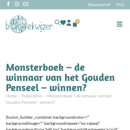
Nieuwsbrief
FAQ
0
Online
Monsterboek – de
winnaar van het Gouden
Penseel – winnen?
Home
Publicaties
Monsterboek - de winnaar van het
Gouden Penseel - winnen?
[fusion_builder_container backgroundcolor=””
backgroundimage=”” backgroundrepeat=”no-repeat”
backgroundposition=”left top” backgroundattachment=”scroll”