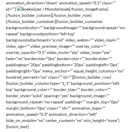
animation_direction=”down” animation_speed=”0.1″ class=””
id=””]
[/fusion_imageframe]
[/fusion_builder_column][/fusion_builder_row]
[/fusion_builder_container][fusion_builder_container
backgroundcolor=”” backgroundimage=”” backgroundrepeat=”no-
repeat” backgroundposition=”left top”
backgroundattachment=”scroll” video_webm=”” video_mp4=””
video_ogv=”” video_preview_image=”” overlay_color=””
overlay_opacity=”0.5″ video_mute=”yes” video_loop=”yes”
fade=”no” bordersize=”0px” bordercolor=”” borderstyle=””
paddingtop=”20px” paddingbottom=”20px” paddingleft=”0px”
paddingright=”0px” menu_anchor=”” equal_height_columns=”no”
hundred_percent=”no” class=”” id=””][fusion_builder_row]
[fusion_builder_column type=”1_1″ background_position=”left
top” background_color=”” border_size=”” border_color=””
border_style=”solid” spacing=”yes” background_image=””
background_repeat=”no-repeat” padding=”” margin_top=”0px”
margin_bottom=”0px” class=”” id=”” animation_type=””
animation_speed=”0.3″ animation_direction=”left”
hide_on_mobile=”no” center_content=”no” min_height=”none”]
[fusion_text]