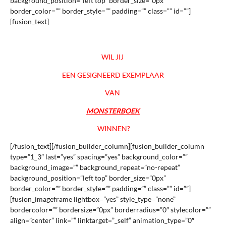
background_position=”left top” border_size=”0px”
border_color=”” border_style=”” padding=”” class=”” id=””]
[fusion_text]
WIL JIJ
EEN GESIGNEERD EXEMPLAAR
VAN
MONSTERBOEK
WINNEN?
[/fusion_text][/fusion_builder_column][fusion_builder_column
type=”1_3″ last=”yes” spacing=”yes” background_color=””
background_image=”” background_repeat=”no-repeat”
background_position=”left top” border_size=”0px”
border_color=”” border_style=”” padding=”” class=”” id=””]
[fusion_imageframe lightbox=”yes” style_type=”none”
bordercolor=”” bordersize=”0px” borderradius=”0″ stylecolor=””
align=”center” link=”” linktarget=”_self” animation_type=”0″