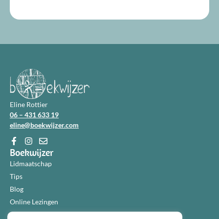
Eline Rottier
06 – 431 633 19
eline@boekwijzer.com
Boekwijzer
Lidmaatschap
Tips
Blog
Online Lezingen
Diensten