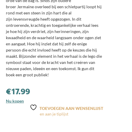
orde van de dag is. Sinds zijn oudere
broer
Jermaine
overleed bij een schietpartij loopt hij
rond met een steen in zijn hart die
al
zijn
levensvreugde
heeft opgezogen. In dit
ontroerende, krachtig en toegankelijke verhaal lees
je hoe hij zijn verdriet, zijn herinneringen, zijn
kwaadheid en de waarheid langzaam onder ogen ziet
en aangaat. Hoe hij inziet dat hij zelf de enige
persoon die echt
invloed
heeft op de keuzes die hij
maakt. Bijzonder element in het
verhaal
is de lego die
symbool staat voor de
kracht
van het
creëren
van
nieuwe paden,
ideeën en een toekomst
. Ik gun dit
boek een groot publiek!
€
17.99
Nu kopen
TOEVOEGEN AAN WENSENLIJST