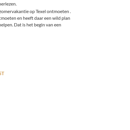
herlezen.
n zomervakantie op Texel ontmoeten .
ontmoeten en heeft daar een wild plan
elpen. Dat is het begin van een
ST