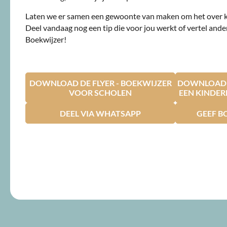
Laten we er samen een gewoonte van maken om het over 
Deel vandaag nog een tip die voor jou werkt of vertel ande
Boekwijzer!
DOWNLOAD DE FLYER - BOEKWIJZER
DOWNLOAD D
VOOR SCHOLEN
EEN KINDE
DEEL VIA WHATSAPP
GEEF B