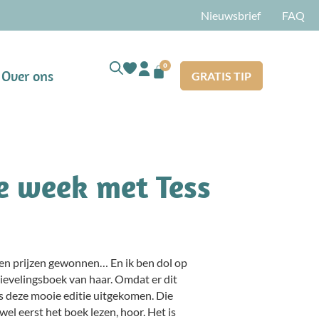
Nieuwsbrief
FAQ
0
Over ons
GRATIS TIP
re week met Tess
en prijzen gewonnen… En ik ben dol op
 lievelingsboek van haar. Omdat er dit
is deze mooie editie uitgekomen. Die
l eerst het boek lezen, hoor. Het is