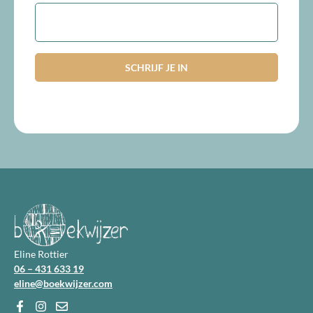
E-
mailadres
Eline Rottier
06 – 431 633 19
eline@boekwijzer.com