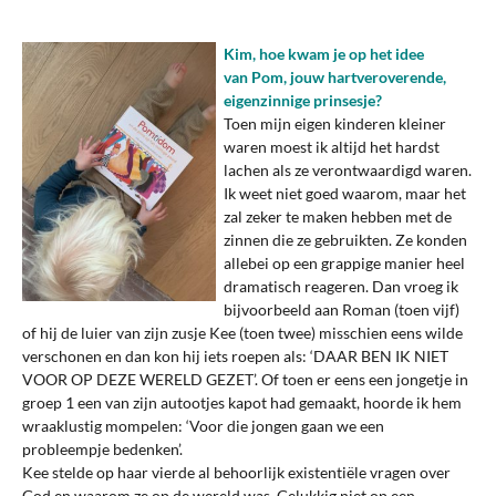
Kim, hoe kwam je op het idee
van Pom, jouw hartveroverende,
eigenzinnige prinsesje?
Toen mijn eigen kinderen kleiner
waren moest ik altijd het hardst
lachen als ze verontwaardigd waren.
Ik weet niet goed waarom, maar het
zal zeker te maken hebben met de
zinnen die ze gebruikten. Ze konden
allebei op een grappige manier heel
dramatisch reageren. Dan vroeg ik
bijvoorbeeld aan Roman (toen vijf)
of hij de luier van zijn zusje Kee (toen twee) misschien eens wilde
verschonen en dan kon hij iets roepen als: ‘DAAR BEN IK NIET
VOOR OP DEZE WERELD GEZET’. Of toen er eens een jongetje in
groep 1 een van zijn autootjes kapot had gemaakt, hoorde ik hem
wraaklustig mompelen: ‘Voor die jongen gaan we een
probleempje bedenken’.
Kee stelde op haar vierde al behoorlijk existentiële vragen over
God en waarom ze op de wereld was. Gelukkig niet op een