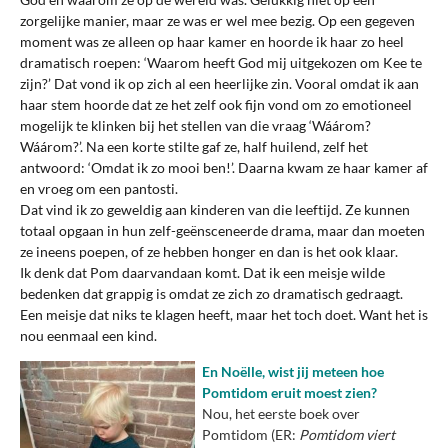
zorgelijke manier, maar ze was er wel mee bezig. Op een gegeven
moment was ze alleen op haar kamer en hoorde ik haar zo heel
dramatisch roepen: ‘Waarom heeft God mij uitgekozen om Kee te
zijn?’ Dat vond ik op zich al een heerlijke zin. Vooral omdat ik aan
haar stem hoorde dat ze het zelf ook fijn vond om zo emotioneel
mogelijk te klinken bij het stellen van die vraag ‘Wáárom?
Wáárom?’. Na een korte stilte gaf ze, half huilend, zelf het
antwoord: ‘Omdat ik zo mooi ben!’. Daarna kwam ze haar kamer af
en vroeg om een pantosti.
Dat vind ik zo geweldig aan kinderen van die leeftijd. Ze kunnen
totaal opgaan in hun zelf-geënsceneerde drama, maar dan moeten
ze ineens poepen, of ze hebben honger en dan is het ook klaar.
Ik denk dat Pom daarvandaan komt. Dat ik een meisje wilde
bedenken dat grappig is omdat ze zich zo dramatisch gedraagt.
Een meisje dat niks te klagen heeft, maar het toch doet. Want het is
nou eenmaal een kind.
En Noëlle, wist
jij meteen hoe
Pomtidom eruit moest zien?
Nou, het eerste boek over
Pomtidom (ER:
Pomtidom viert