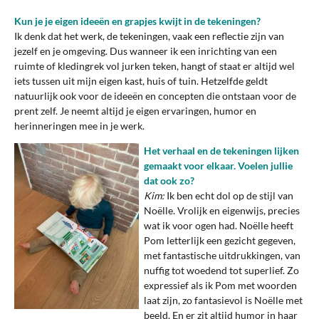
Kun je je eigen ideeën en grapjes kwijt in de tekeningen?
Ik denk dat het werk, de tekeningen, vaak een reflectie zijn van
jezelf en je omgeving. Dus wanneer ik een inrichting van een
ruimte of kledingrek vol jurken teken, hangt of staat er altijd wel
iets tussen uit mijn eigen kast, huis of tuin. Hetzelfde geldt
natuurlijk ook voor de ideeën en concepten die ontstaan voor de
prent zelf. Je neemt altijd je eigen ervaringen, humor en
herinneringen mee in je werk.
Het verhaal en de tekeningen lijken
gemaakt
voor
elkaar.
Voelen jullie
dat ook zo?
Kim:
Ik ben echt dol op de stijl van
Noëlle. Vrolijk en eigenwijs, precies
wat ik voor ogen had. Noëlle heeft
Pom letterlijk een gezicht gegeven,
met fantastische uitdrukkingen, van
nuffig tot woedend tot superlief. Zo
expressief als ik Pom met woorden
laat zijn, zo fantasievol is Noëlle met
beeld. En er zit altijd humor in haar