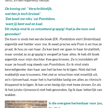
twist.
En een eigenwijs neusje.
De koning zei: ‘ Verschrikkelijk,
wat ben je toch brutaal.’
‘Dat boeit me niks,’ zei Pomtidom,
‘want jij bent oud en kaal.
Dit stukje vind ik zo ontzettend grappig! Had je die toon snel
gevonden?
De toon is sinds het eerste boek (ER:
Pomtidom viert Sinterklaas
)
eigenlijk wel helder voor me. Ik weet precies wie Pom is en hoe ze
praat. Ik hou zo van haar. Ze kan best ver gaan in haar brutaliteit,
maar omdat ze zo grappig is vergeef je haar alles. Ik heb dit boek
eigenlijk voor mijn dochter Kee geschreven. Ze is inmiddels elf
maar ze houdt nog steeds van Pomtidom. En ik vind niets
bevredigender dan haar aan het lachen te krijgen. Niet dat het
makkelijk was trouwens. Het ziet er misschien niet moeilijk uit,
zo’n rijmverhaal, maar het is hartstikke lastig om alles zo ritmisch
kloppend te krijgen. Ik kan uren bezig zijn met twee zinnen. En als
ik het juiste rijmwoord niet heb gevonden, lig ik daar letterlijk van
wakker.
Is die overgave herkenbaar voor jou,