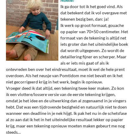
Noëlle?
Ik ga door tot ik het goed vind. Als
dat betekent dat ik vol overgave met
tekenen bezig ben, dan: ja!
Ik werk op groot formaat, gouache
op papier van 70×50 centimeter. Het
formaat van de tekening is altijd net
iets groter dan het uiteindelijke boek
dat wordt uitgegeven. Zo wordt de
detaillering fijner en scherper. Maar
als er iets mis gaat of als ik
ontevreden ben over het eindresultaat, moet ik wel de hele prent
overdoen. Als het neusje van Pomtidom me niet bevalt en ik het
niet gecorrigeerd krijg in het werk, begin ik opnieuw.
Vroeger deed ik dat altijd, een tekening twee keer maken. Zo kon
ik een vlottere/lossere versie van de eerste tekening krijgen,
omdat je het idee en de uitwerking dan al zogenaamd in je vingers
hebt. Dat was een tijdrovende bezigheid en natuurlijk niet te doen
wanneer een deadline in je nek hijgt. Ik pak het nu in de schetsfase
al zo aan dat ik het in het uiteindelijke resultaat lekker op papier
krijg, maar een tekening opnieuw moeten maken gebeurt me nog
steeds…