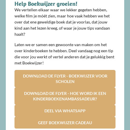
Help Boekwijzer groeien!
We vertellen elkaar waar we lekker gegeten hebben,
welke film je móét zien, maar hoe vaak hebben we het
over dat ene geweldige boek dat je voorlas, dat jouw
kind aan het lezen kreeg, of waar je jouw tips vandaan
haalt?
Laten we er samen een gewoonte van maken om het
over kinderboeken te hebben. Deel vandaag nog een tip
die voor jou werkt of vertel anderen dat je gelukkig bent
met Boekwijzer!
DOWNLOAD DE FLYER - BOEKWIJZER VOOR
SCHOLEN
DOWNLOAD DE FLYER - HOE WORD IK EEN
KINDERBOEKENAMBASSADEUR?
DEEL VIA WHATSAPP
GEEF BOEKWIJZER CADEAU