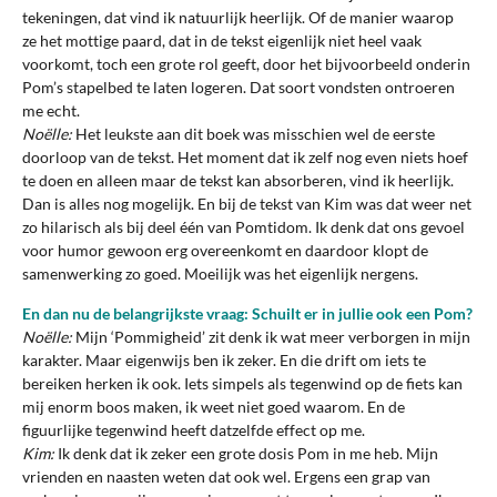
tekeningen, dat vind ik natuurlijk heerlijk. Of de manier waarop
ze het mottige paard, dat in de tekst eigenlijk niet heel vaak
voorkomt, toch een grote rol geeft, door het bijvoorbeeld onderin
Pom’s stapelbed te laten logeren. Dat soort vondsten ontroeren
me echt.
Noëlle:
Het leukste aan dit boek was misschien wel de eerste
doorloop van de tekst. Het moment dat ik zelf nog even niets hoef
te doen en alleen maar de tekst kan absorberen, vind ik heerlijk.
Dan is alles nog mogelijk. En bij de tekst van Kim was dat weer net
zo hilarisch als bij deel één van Pomtidom. Ik denk dat ons gevoel
voor humor gewoon erg overeenkomt en daardoor klopt de
samenwerking zo goed. Moeilijk was het eigenlijk nergens.
En dan nu de belangrijkste vraag: Schuilt er in jullie ook een Pom?
Noëlle:
Mijn ‘Pommigheid’ zit denk ik wat meer verborgen in mijn
karakter. Maar eigenwijs ben ik zeker. En die drift om iets te
bereiken herken ik ook. Iets simpels als tegenwind op de fiets kan
mij enorm boos maken, ik weet niet goed waarom. En de
figuurlijke tegenwind heeft datzelfde effect op me.
Kim:
Ik denk dat ik zeker een grote dosis Pom in me heb. Mijn
vrienden en naasten weten dat ook wel. Ergens een grap van