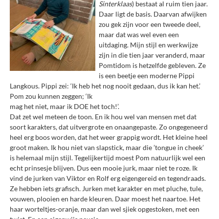
Sinterklaas
) bestaat al ruim tien jaar.
Daar ligt de basis. Daarvan afwijken
zou gek zijn voor een tweede deel,
maar dat was wel even een
uitdaging. Mijn stijl en werkwijze
zijn in die tien jaar veranderd, maar
Pomtidom is hetzelfde gebleven. Ze
is een beetje een moderne Pippi
Langkous. Pippi zei: ‘Ik heb het nog nooit gedaan, dus ik kan het.’
Pom zou kunnen zeggen; ‘Ik
mag het niet, maar ik DOE het toch!’.
Dat zet wel meteen de toon. En ik hou wel van mensen met dat
soort karakters, dat uitvergrote en onaangepaste. Zo ongegeneerd
heel erg boos worden, dat het weer grappig wordt. Het kleine heel
groot maken. Ik hou niet van slapstick, maar die ’tongue in cheek’
is helemaal mijn stijl. Tegelijkertijd moest Pom natuurlijk wel een
echt prinsesje blijven. Dus een mooie jurk, maar niet te roze. Ik
vind de jurken van Viktor en Rolf erg eigengereid en tegendraads.
Ze hebben iets grafisch. Jurken met karakter en met pluche, tule,
vouwen, plooien en harde kleuren. Daar moest het naartoe. Het
haar worteltjes-oranje, maar dan wel sjiek opgestoken,
met een