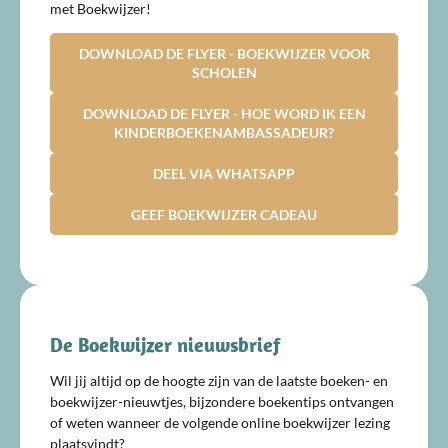
met Boekwijzer!
DOWNLOAD DE FLYER - BOEKWIJZER VOOR
SCHOLEN
DOWNLOAD DE FLYER - HOE WORD IK EEN
KINDERBOEKENAMBASSADEUR?
DEEL VIA WHATSAPP
GEEF BOEKWIJZER CADEAU
De Boekwijzer nieuwsbrief
Wil jij altijd op de hoogte zijn van de laatste boeken- en
boekwijzer-nieuwtjes, bijzondere boekentips ontvangen
of weten wanneer de volgende online boekwijzer lezing
plaatsvindt?