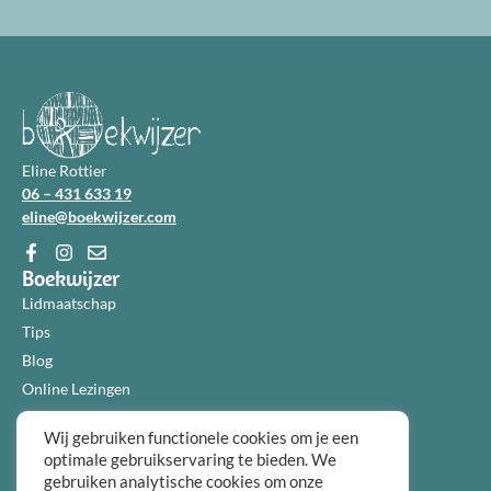
Eline Rottier
06 – 431 633 19
eline@boekwijzer.com
Boekwijzer
Lidmaatschap
Tips
Blog
Online Lezingen
Diensten
Wij gebruiken functionele cookies om je een
Over ons
optimale gebruikservaring te bieden. We
Informatie
gebruiken analytische cookies om onze