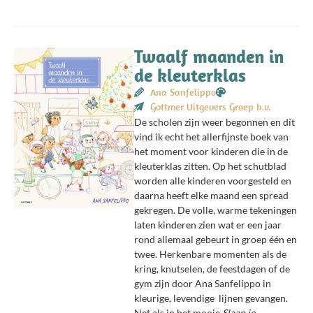
Twaalf maanden in
de kleuterklas
Ana Sanfelippo
Gottmer Uitgevers Groep b.v.
De scholen zijn weer begonnen en dít
vind ik echt het allerfijnste boek van
het moment voor kinderen die in de
kleuterklas zitten.
Op het schutblad
worden alle kinderen voorgesteld en
daarna heeft elke maand een spread
gekregen. De volle, warme tekeningen
laten kinderen zien wat er een jaar
rond allemaal gebeurt in groep één en
twee.
Herkenbare momenten als de
kring, knutselen, de feestdagen of de
gym zijn door Ana Sanfelippo in
kleurige, levendige lijnen gevangen.
Net als in het mooie
Slaap je