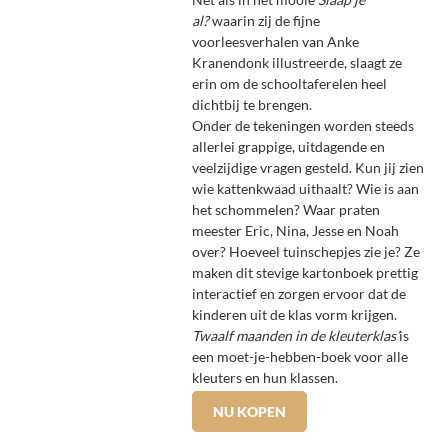
al?
waarin zij de fijne
voorleesverhalen van Anke
Kranendonk illustreerde, slaagt ze
erin om de schooltaferelen heel
dichtbij te brengen.
Onder de tekeningen worden steeds
allerlei grappige, uitdagende en
veelzijdige vragen gesteld. Kun jij zien
wie kattenkwaad uithaalt? Wie is aan
het schommelen? Waar praten
meester Eric, Nina, Jesse en Noah
over? Hoeveel tuinschepjes zie je? Ze
maken dit stevige kartonboek prettig
interactief en zorgen ervoor dat de
kinderen uit de klas vorm krijgen.
Twaalf maanden in de kleuterklas’
is
een moet-je-hebben-boek voor alle
kleuters en hun klassen.
NU KOPEN