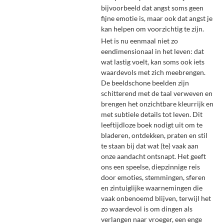
bijvoorbeeld dat angst soms geen
fijne emotie is, maar ook dat angst je
kan helpen om voorzichtig te zijn.
Het is nu eenmaal niet zo
eendimensionaal in het leven: dat
wat lastig voelt, kan soms ook iets
waardevols met zich meebrengen.
De beeldschone beelden zijn
schitterend met de taal verweven en
brengen het onzichtbare kleurrijk en
met subtiele details tot leven. Dit
leeftijdloze boek nodigt uit om te
bladeren, ontdekken, praten en stil
te staan bij dat wat (te) vaak aan
onze aandacht ontsnapt. Het geeft
ons een speelse, diepzinnige reis
door emoties, stemmingen, sferen
en zintuiglijke waarnemingen die
vaak onbenoemd blijven, terwijl het
zo waardevol is om dingen als
verlangen naar vroeger, een enge