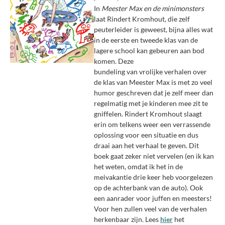
In
Meester Max en de minimonsters
laat Rindert Kromhout, die zelf
peuterleider is geweest, bijna alles wat
in de eerste en tweede klas van de
lagere school kan gebeuren aan bod
komen. Deze
bundeling van vrolijke verhalen over
de klas van Meester Max is met zo veel
humor geschreven dat je zelf meer dan
regelmatig met je kinderen mee zit te
gniffelen. Rindert Kromhout slaagt
erin om telkens weer een verrassende
oplossing voor een situatie en dus
draai aan het verhaal te geven. Dit
boek gaat zeker niet vervelen (en ik kan
het weten, omdat ik het in de
meivakantie drie keer heb voorgelezen
op de achterbank van de auto). Ook
een aanrader voor juffen en meesters!
Voor hen zullen veel van de verhalen
herkenbaar zijn. Lees
hier
het