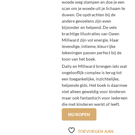
woede weg stampen en doe je een
scan om je woede uit je lichaam te
duwen. De opdrachten bij de
andere gevoelens zijn even
bijzonder en helpend. De vele
krachtige illustraties van Gwen
Millward zijn vol energie. Haar
levendige, intieme, kleurrijke
tekeningen passen perfect bij de
toon van het boek.
Daily en Millward brengen iets wat
ongelooflijk complex is terug tot
een toegankelijke, inzichtelijke,
helpende gids. Het boek is daarmee
niet alleen geweldig voor kinderen
maar ook fantastisch voor iedereen
die met kinderen werkt of leeft.
NU KOPEN
TOEVOEGEN AAN