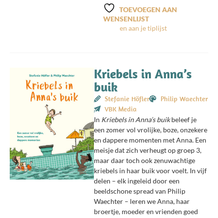
TOEVOEGEN AAN
WENSENLIJST
Kriebels in Anna’s
buik
Stefanie Höfler
Philip Waechter
VBK Media
In
Kriebels in Anna’s buik
beleef je
een zomer vol vrolijke, boze, onzekere
en dappere momenten met Anna. Een
meisje dat zich verheugt op groep 3,
maar daar toch ook zenuwachtige
kriebels in haar buik voor voelt. In vijf
delen – elk ingeleid door een
beeldschone spread van Philip
Waechter – leren we Anna, haar
broertje, moeder en vrienden goed