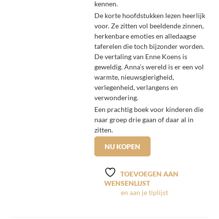
kennen.
De korte hoofdstukken lezen heerlijk
voor. Ze zitten vol beeldende zinnen,
herkenbare emoties en alledaagse
taferelen die toch bijzonder worden.
De vertaling van Enne Koens is
geweldig. Anna’s wereld is er een vol
warmte, nieuwsgierigheid,
verlegenheid, verlangens en
verwondering.
Een prachtig boek voor kinderen die
naar groep drie gaan of daar al in
zitten.
NU KOPEN
TOEVOEGEN AAN
WENSENLIJST