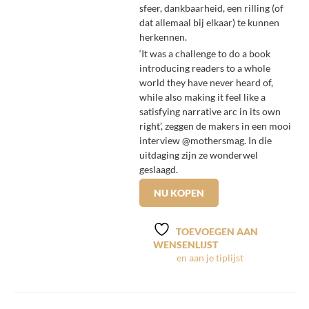
sfeer, dankbaarheid, een rilling (of
dat allemaal bij elkaar) te kunnen
herkennen.
‘It was a challenge to do a book
introducing readers to a whole
world they have never heard of,
while also making it feel like a
satisfying narrative arc in its own
right’, zeggen de makers in een mooi
interview @mothersmag. In die
uitdaging zijn ze wonderwel
geslaagd.
NU KOPEN
TOEVOEGEN AAN
WENSENLIJST