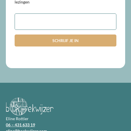
lezingen
E-
mailadres
Eline Rottier
06 – 431 633 19
eline@boekwijzer.com