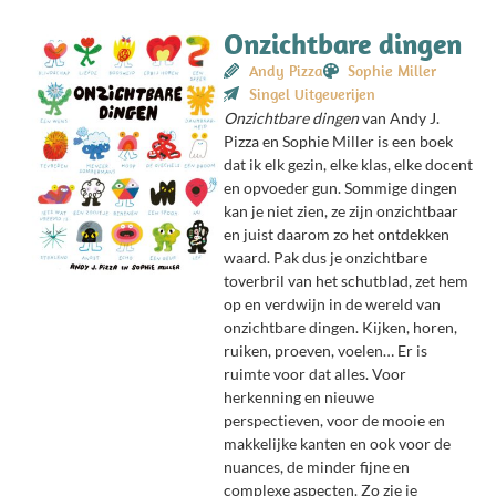
Onzichtbare dingen
Andy Pizza
Sophie Miller
Singel Uitgeverijen
Onzichtbare dingen
van Andy J.
Pizza en Sophie Miller is een boek
dat ik elk gezin, elke klas, elke docent
en opvoeder gun. Sommige dingen
kan je niet zien, ze zijn onzichtbaar
en juist daarom zo het ontdekken
waard. Pak dus je onzichtbare
toverbril van het schutblad, zet hem
op en verdwijn in de wereld van
onzichtbare dingen. Kijken, horen,
ruiken, proeven, voelen… Er is
ruimte voor dat alles. Voor
herkenning en nieuwe
perspectieven, voor de mooie en
makkelijke kanten en ook voor de
nuances, de minder fijne en
complexe aspecten. Zo zie je