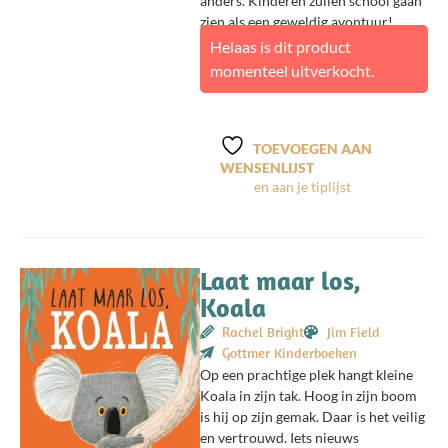
anders. Kinderen zullen school gaan
zien als een geweldig avontuur!
Helaas is dit product
momenteel uitverkocht.
TOEVOEGEN AAN
WENSENLIJST
Laat maar los,
Koala
Rachel Bright
Jim Field
Gottmer Kinderboeken
Op een prachtige plek hangt kleine
Koala in zijn tak. Hoog in zijn boom
is hij op zijn gemak. Daar is het veilig
en vertrouwd. Iets nieuws