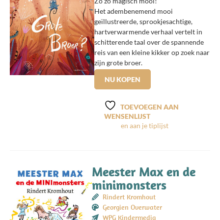
Zo zo magisch mooi!
Het adembenemend mooi
geïllustreerde, sprookjesachtige,
hartverwarmende verhaal vertelt in
schitterende taal over de spannende
reis van een kleine kikker op zoek naar
zijn grote broer.
NU KOPEN
TOEVOEGEN AAN
WENSENLIJST
Meester Max en de
minimonsters
Rindert Kromhout
Georgien Overwater
WPG Kindermedia