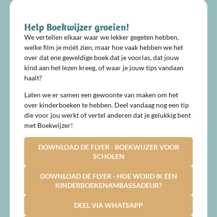
Help Boekwijzer groeien!
We vertellen elkaar waar we lekker gegeten hebben,
welke film je móét zien, maar hoe vaak hebben we het
over dat ene geweldige boek dat je voorlas, dat jouw
kind aan het lezen kreeg, of waar je jouw tips vandaan
haalt?
Laten we er samen een gewoonte van maken om het
over kinderboeken te hebben. Deel vandaag nog een tip
die voor jou werkt of vertel anderen dat je gelukkig bent
met Boekwijzer!
DOWNLOAD DE FLYER - BOEKWIJZER VOOR
SCHOLEN
DOWNLOAD DE FLYER - HOE WORD IK EEN
KINDERBOEKENAMBASSADEUR?
DEEL VIA WHATSAPP