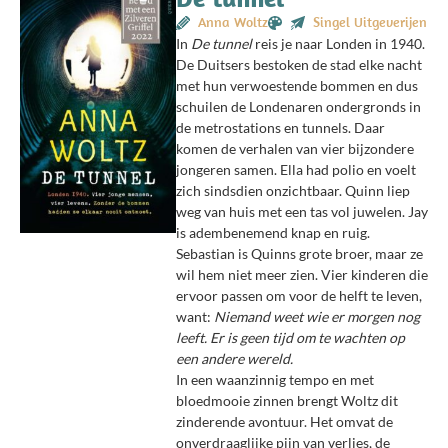
Anna Woltz
Singel Uitgeverijen
In
De tunnel
reis je naar Londen in 1940.
De Duitsers bestoken de stad elke nacht
met hun verwoestende bommen en dus
schuilen de Londenaren ondergronds in
de metrostations en tunnels. Daar
komen de verhalen van vier bijzondere
jongeren samen. Ella had polio en voelt
zich sindsdien onzichtbaar. Quinn liep
weg van huis met een tas vol juwelen. Jay
is adembenemend knap en ruig.
Sebastian is Quinns grote broer, maar ze
wil hem niet meer zien. Vier kinderen die
ervoor passen om voor de helft te leven,
want:
Niemand weet wie er morgen nog
leeft. Er is geen tijd om te wachten op
een andere wereld.
In een waanzinnig tempo en met
bloedmooie zinnen brengt Woltz dit
zinderende avontuur. Het omvat de
onverdraaglijke pijn van verlies, de