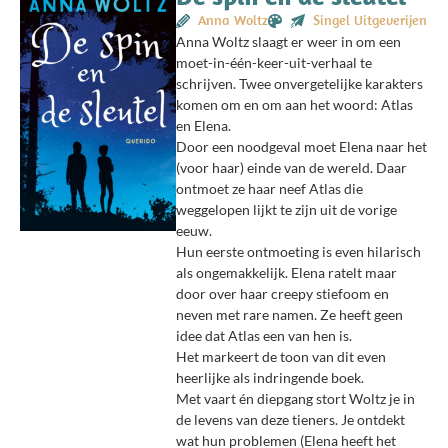
Anna Woltz
Singel Uitgeverijen
Anna Woltz slaagt er weer in om een
moet-in-één-keer-uit-verhaal te
schrijven. Twee onvergetelijke karakters
komen om en om aan het woord: Atlas
en Elena.
Door een noodgeval moet Elena naar het
(voor haar) einde van de wereld. Daar
ontmoet ze haar neef Atlas die
weggelopen lijkt te zijn uit de vorige
eeuw.
Hun eerste ontmoeting is even hilarisch
als ongemakkelijk. Elena ratelt maar
door over haar creepy stiefoom en
neven met rare namen. Ze heeft geen
idee dat Atlas een van hen is.
Het markeert de toon van dit even
heerlijke als indringende boek.
Met vaart én diepgang stort Woltz je in
de levens van deze tieners. Je ontdekt
wat hun problemen (Elena heeft het