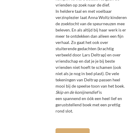
vrienden op zoek naar de dief.
In heldere taal en met voelbaar
verzinplezier laat Anna Woltz kinderen
de zoektocht van de speurneuzen mee
beleven. En als altijd bij haar werk is er
meer te ontdekken dan alleen een fijn
verhaal. Zo gaat het ook over
stuiterende gedachten (krachtig
verbeeld door Lars Deltrap) en over
vriendschap en dat je je bij beste
vrienden niet hoeft te schamen (
ook
niet als je nog in bed plast).
De vele
tekeningen van Deltrap passen heel
mooi bij de speelse toon van het boek.
Skip en de konijnendief
is
een spannend en óók een heel lief en
geruststellend boek met een prettig
rond slot.