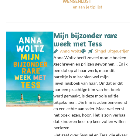
WENSENLIJST
Mijn bijzonder rare
week met Tess
Anna Woltz
Singel Uitgeverijen
Anna Woltz heeft zoveel mooie boeken
geschreven en prijzen gewonnen… En ik
ben dol op al haar werk, maar dit
pareltje is misschien wel mijn
lievelingsboek van haar. Omdat er dit
jaar een prachtige film van het boek
werd gemaakt, is deze mooie editie
uitgekomen. Die film is adembenemend
en een echte aanrader. Maar wel eerst
het boek lezen, hoor. Het is zo’n verhaal
dat kinderen keer op keer zullen willen
herlezen.
Het gaat over Samuel en Tess, die elkaar