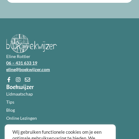
Eline Rottier
06 – 431 633 19
eline@boekwijzer.com
Boekwijzer
Lidmaatschap
Tips
Blog
Online Lezingen
Diensten
Wij gebruiken functionele cookies om je een
Over ons
optimale gebruikservaring te bieden. We