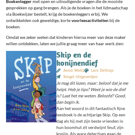
Boekenlegger
met open en uitnodigende vragen die de mooiste
gesprekken op gang brengen. Als je de boeken in het lidmaatschap
via Boekwijzer bestelt, krijg de boekenleggers erbij. We
ontwikkelden ook geweldige, korte
voorleesactiviteiten
bij de
boeken.
Omdat we zeker weten dat kinderen hierna meer van deze maker
willen ontdekken, laten we jullie graag meer van haar werk zien:
Skip en de
konijnendief
Anna Woltz
Lars Deltrap
Singel Uitgeverijen
Je mag dit lezen, maar: beloof dat je me
helpt. Heb je tips? Weet je wie de dief
is? Laat het me weten. Beloofd? Goed,
dan begin ik.
Aan het woord in dit fantastisch fijne
leesboek is de achtjarige Skip.
Op een
dag als hij met zijn beste vrienden in
hun boomhut zit verdwijnt Snuf, zijn
konijn. Als ware detectives gaan de