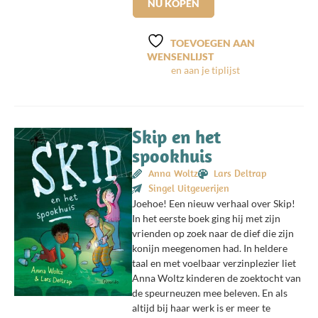
NU KOPEN
TOEVOEGEN AAN
WENSENLIJST
Skip en het
spookhuis
Anna Woltz
Lars Deltrap
Singel Uitgeverijen
Joehoe! Een nieuw verhaal over Skip!
In het eerste boek ging hij met zijn
vrienden op zoek naar de dief die zijn
konijn meegenomen had. In heldere
taal en met voelbaar verzinplezier liet
Anna Woltz kinderen de zoektocht van
de speurneuzen mee beleven. En als
altijd bij haar werk is er meer te