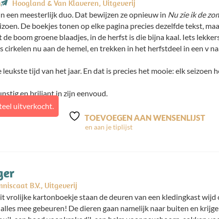
n
Hoogland & Van Klaveren, Uitgeverij
jn een meesterlijk duo. Dat bewijzen ze opnieuw in
Nu zie ik de zo
izoen. De boekjes tonen op elke pagina precies dezelfde tekst, maa
t de boom groene blaadjes, in de herfst is die bijna kaal. Iets lekkers
 cirkelen nu aan de hemel, en trekken in het herfstdeel in een v naa
e leukste tijd van het jaar. En dat is precies het mooie: elk seizoen 
kunstig en briljant in zijn eenvoud.
eel uitverkocht.
TOEVOEGEN AAN WENSENLIJST
ger
niscaat B.V., Uitgeverij
t vrolijke kartonboekje staan de deuren van een kledingkast wijd op
alles mee gebeuren! De dieren gaan namelijk naar buiten en krijgen