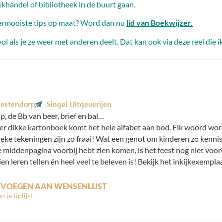
khandel of bibliotheek in de buurt gaan.
 allermooiste tips op maat? Word dan nu
lid van Boekwijzer.
evol als je ze weer met anderen deelt. Dat kan ook via deze reel die 
Westendorp
Singel Uitgeverijen
p, de Bb van beer, brief en bal…
ker dikke kartonboek komt het hele alfabet aan bod. Elk woord word
ke tekeningen zijn zo fraai! Wat een genot om kinderen zo kennis te
ke middenpagina voorbij hebt zien komen, is het feest nog niet voo
n leren tellen én heel veel te beleven is! Bekijk het inkijkexempla
VOEGEN AAN WENSENLIJST