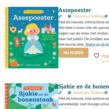
Assepoester
- -
Ekaterina Trukhan
Met de nieuwe, interactieve s
Het idee is even slim als aans
vegen van de vloer, het vinden
naar het paleis. De vrolijke, w
Het eerste deel,
Sjakie en de 
NU KOPEN
TOE
Sjakie en de bone
- -
Ekaterina Trukhan
Met de nieuwe, interactieve s
aanstekelijk: met stevige schu