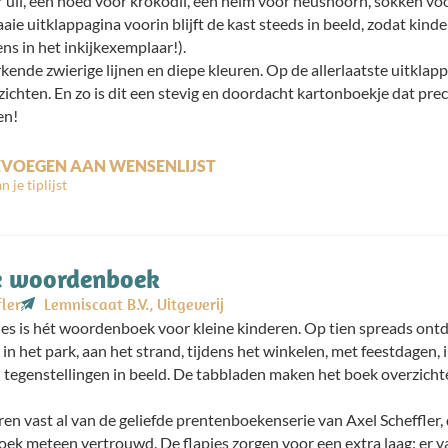
r uil, een hoed voor krokodil, een helm voor neushoorn, sokken voor
raaie uitklappagina voorin blijft de kast steeds in beeld, zodat ki
ens in het inkijkexemplaar!).
rkende zwierige lijnen en diepe kleuren. Op de allerlaatste uitklap
chten. En zo is dit een stevig en doordacht kartonboekje dat prec
en!
VOEGEN AAN WENSENLIJST
te woordenboek
ler
Lemniscaat B.V., Uitgeverij
jes is hét woordenboek voor kleine kinderen. Op tien spreads on
in het park, aan het strand, tijdens het winkelen, met feestdagen,
 tegenstellingen in beeld. De tabbladen maken het boek overzichte
en vast al van de geliefde prentenboekenserie van Axel Scheffler, 
ek meteen vertrouwd. De flapjes zorgen voor een extra laag: er va