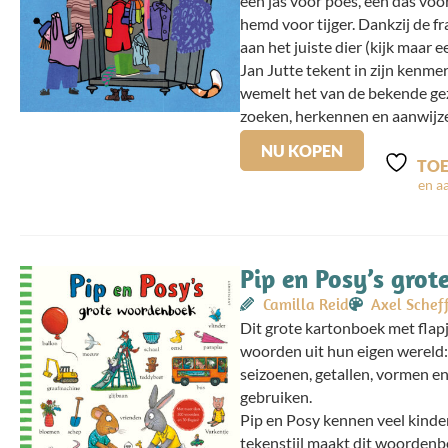
een jas voor poes, een das voo
hemd voor tijger. Dankzij de f
aan het juiste dier (kijk maar e
Jan Jutte tekent in zijn kenme
wemelt het van de bekende gezi
zoeken, herkennen en aanwijz
NU KOPEN
TOE
Pip en Posy’s gro
Camilla Reid
Axel Scheff
Dit grote kartonboek met flap
woorden uit hun eigen wereld: 
seizoenen, getallen, vormen en
gebruiken.
Pip en Posy kennen veel kinder
tekenstijl maakt dit woordenbo