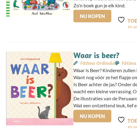
Zo’n boek gun je elk kind.
NU KOPEN
TOE
Waar is beer?
Fátima Ordinola
Fátima
Waar is Beer? Kinderen zullen
Want nog vóór ze het flapje oms
Is Beer achter de jas? Onder de
wacht een kleine verrassing. O
De illustraties van de Peruaans
Wat een ontzettend leuk, lief e
NU KOPEN
TOE