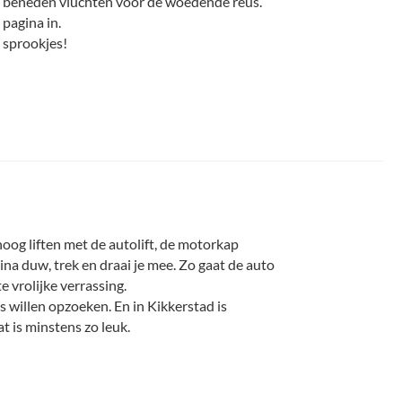
r beneden vluchten voor de woedende reus.
 pagina in.
r sprookjes!
og liften met de autolift, de motorkap
na duw, trek en draai je mee. Zo gaat de auto
e vrolijke verrassing.
ds willen opzoeken. En in Kikkerstad is
at is minstens zo leuk.