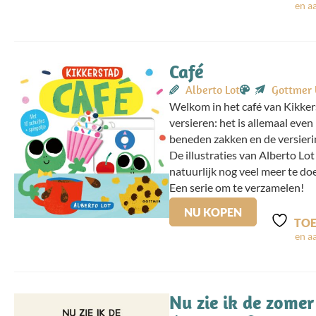
Café
Alberto Lot
Gottmer 
Welkom in het café van Kikker
versieren: het is allemaal even
beneden zakken en de versierin
De illustraties van Alberto Lot
natuurlijk nog veel meer te do
Een serie om te verzamelen!
NU KOPEN
TOE
Nu zie ik de zomer