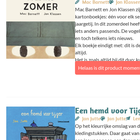
Mac Barnett
Jon Klasse
Mac Barnett en Jon Klassen zi
kartonboekjes: één voor elk se
jaargetij. In dit zomerdeel heef
iets anders passends. De vogels
en toch telkens iets nieuws.
Elk boekje eindigt met: dit is d
altijd.
Het is zoals altijd bij dit duo: 
Helaas is dit product moment
Een hemd voor Tij
Jan Jutte
Jan Jutte
Lem
Op het kleurrijke omslag van di
kledingstukken. Daar gaat van 