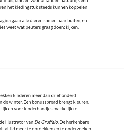
 muis, laarzen voor olifant en natuurlijk een
nderen het kledingstuk steeds kunnen koppelen
pagina gaan alle dieren samen naar buiten, en
ies weet wat peuters graag doen: kijken,
tdekken kinderen meer dan driehonderd
 in de winter. Een bonusspread brengt kleuren,
lijk en voor kinderhandjes makkelijk te
de illustrator van
De Gruffalo
. De herkenbare
lt altijd meer te ontdekken en te onderzoeken.