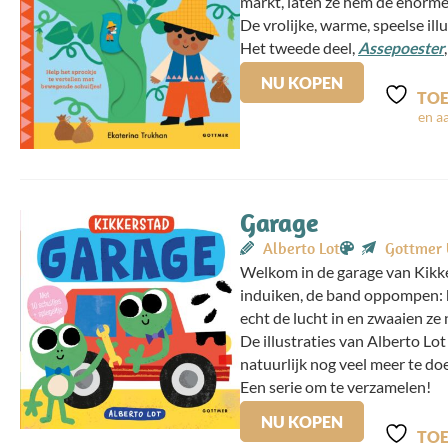
markt, laten ze hem de enorm
De vrolijke, warme, speelse il
Het tweede deel,
Assepoester
NU KOPEN
TOE
Garage
Alberto Lot
Gottmer 
Welkom in de garage van Kikke
induiken, de band oppompen: he
echt de lucht in en zwaaien ze 
De illustraties van Alberto Lot
natuurlijk nog veel meer te do
Een serie om te verzamelen!
NU KOPEN
TOE