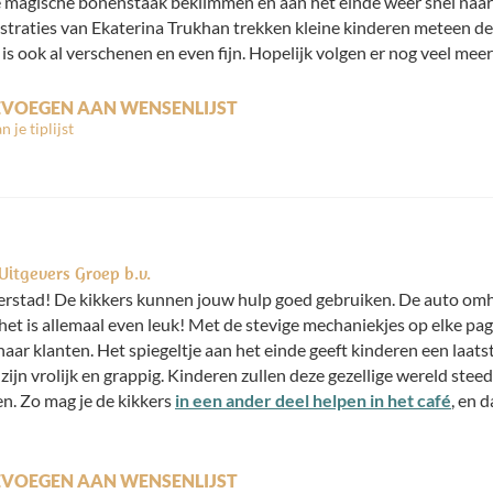
e magische bonenstaak beklimmen en aan het einde weer snel naa
lustraties van Ekaterina Trukhan trekken kleine kinderen meteen de
, is ook al verschenen en even fijn. Hopelijk volgen er nog veel mee
VOEGEN AAN WENSENLIJST
Uitgevers Groep b.v.
rstad! De kikkers kunnen jouw hulp goed gebruiken. De auto omho
t is allemaal even leuk! Met de stevige mechaniekjes op elke pagi
naar klanten. Het spiegeltje aan het einde geeft kinderen een laatst
 zijn vrolijk en grappig. Kinderen zullen deze gezellige wereld stee
en. Zo mag je de kikkers
in een ander deel helpen in het café
, en d
VOEGEN AAN WENSENLIJST