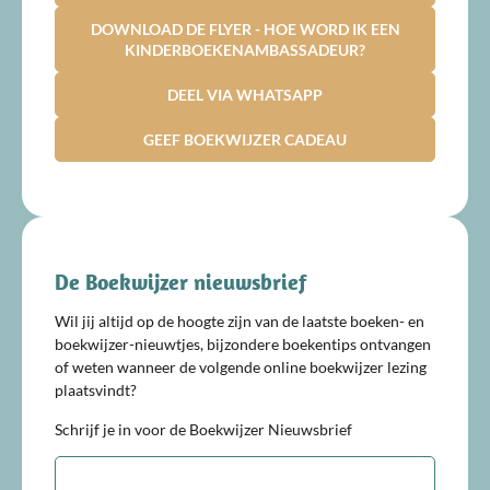
DOWNLOAD DE FLYER - HOE WORD IK EEN
KINDERBOEKENAMBASSADEUR?
DEEL VIA WHATSAPP
GEEF BOEKWIJZER CADEAU
De Boekwijzer nieuwsbrief
Wil jij altijd op de hoogte zijn van de laatste boeken- en
boekwijzer-nieuwtjes, bijzondere boekentips ontvangen
of weten wanneer de volgende online boekwijzer lezing
plaatsvindt?
Schrijf je in voor de Boekwijzer Nieuwsbrief
E-
mailadres