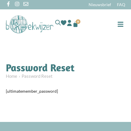
Nieuwsbrief
FAQ
0
Online
Password Reset
Home
Password Reset
[ultimatemember_password]