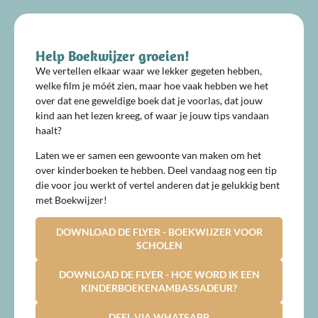
Help Boekwijzer groeien!
We vertellen elkaar waar we lekker gegeten hebben,
welke film je móét zien, maar hoe vaak hebben we het
over dat ene geweldige boek dat je voorlas, dat jouw
kind aan het lezen kreeg, of waar je jouw tips vandaan
haalt?
Laten we er samen een gewoonte van maken om het
over kinderboeken te hebben. Deel vandaag nog een tip
die voor jou werkt of vertel anderen dat je gelukkig bent
met Boekwijzer!
DOWNLOAD DE FLYER - BOEKWIJZER VOOR
SCHOLEN
DOWNLOAD DE FLYER - HOE WORD IK EEN
KINDERBOEKENAMBASSADEUR?
DEEL VIA WHATSAPP