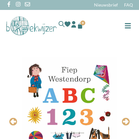
Nieuwsbrief
FAQ
0
Online