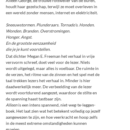
Alleen George, de trouwe rottweiler van de buren,
houdt haar gezelschap, terwijl ze moet overleven in
een wereld zonder mensen, internet en elektriciteit.
Sneeuwstormen. Plunderaars. Tornado’s. Honden.
Wonden. Branden. Overstromingen.
Honger. Angst.
En de grootste eenzaamheid
die je je kunt voorstellen.
Dat dichter Megan E. Freeman het verhaal in vrije
versvorm schreef, doet veel voor de lezer. Niets
wordt uitgelegd, maar alles is voelbaar. De ruimte in
de verzen, het ritme van de zinnen en het spel met de
taal trekken lezers het verhaal in. Minder is hier
daadwerkelijk meer. De verbeelding van de lezer
wordt voortdurend aangezet, waardoor de stilte en
de spanning haast tastbaar zijn.
Alleen
is een intens spannend, niet-weg-te-leggen-
boek. Het laat zien wat het betekent volledig op jezelf
aangewezen te zijn, en hoe veerkracht en hoop zelfs
in de meest extreme omstandigheden kunnen
groeien.