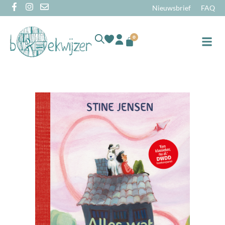
Nieuwsbrief
FAQ
0
Online