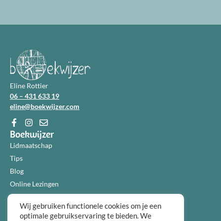
Eline Rottier
06 – 431 633 19
eline@boekwijzer.com
Boekwijzer
Lidmaatschap
Tips
Blog
Online Lezingen
Diensten
Wij gebruiken functionele cookies om je een
Over ons
optimale gebruikservaring te bieden. We
Informatie