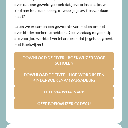
over dat ene geweldige boek dat je voorlas, dat jouw
kind aan het lezen kreeg, of waar je jouw tips vandaan
haalt?
Laten we er samen een gewoonte van maken om het
over kinderboeken te hebben. Deel vandaag nog een tip
die voor jou werkt of vertel anderen dat je gelukkig bent
met Boekwijzer!
DOWNLOAD DE FLYER - BOEKWIJZER VOOR
SCHOLEN
DOWNLOAD DE FLYER - HOE WORD IK EEN
KINDERBOEKENAMBASSADEUR?
DEEL VIA WHATSAPP
GEEF BOEKWIJZER CADEAU