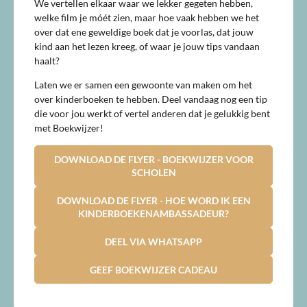
We vertellen elkaar waar we lekker gegeten hebben,
welke film je móét zien, maar hoe vaak hebben we het
over dat ene geweldige boek dat je voorlas, dat jouw
kind aan het lezen kreeg, of waar je jouw tips vandaan
haalt?
Laten we er samen een gewoonte van maken om het
over kinderboeken te hebben. Deel vandaag nog een tip
die voor jou werkt of vertel anderen dat je gelukkig bent
met Boekwijzer!
DOWNLOAD DE FLYER - BOEKWIJZER VOOR
SCHOLEN
DOWNLOAD DE FLYER - HOE WORD IK EEN
KINDERBOEKENAMBASSADEUR?
DEEL VIA WHATSAPP
GEEF BOEKWIJZER CADEAU