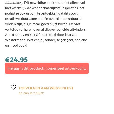
biomimicry.
Dit geweldige boek staat niet alleen vol
met werkelijk de wonderbaarlijkste inspiraties, het
nodigt je ook uit om te ontdekken dat dit soort
creatieve, duurzame ideeën overal in de natuur te
vinden zijn, als je maar goed blijft kijken. De vlot
vertelde verhalen over al die gevleugelde uitvinders
zijn krachtig en rijk geïllustreerd door Margot
Westermann. Wat een bijzonder, te gek gaaf, boeiend
en mooi boek!
€
24.95
Helaas is dit product momenteel uitverkocht.
TOEVOEGEN AAN WENSENLIJST