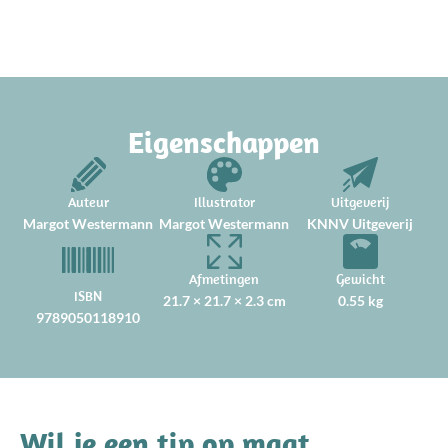
Eigenschappen
Auteur
Illustrator
Uitgeverij
Margot Westermann
Margot Westermann
KNNV Uitgeverij
Afmetingen
Gewicht
ISBN
21.7 × 21.7 × 2.3 cm
0.55 kg
9789050118910
Wil je een tip op maat