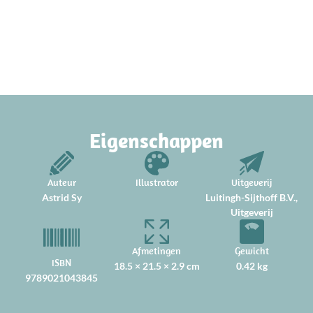
Eigenschappen
Auteur
Illustrator
Uitgeverij
Astrid Sy
Luitingh-Sijthoff B.V.,
Uitgeverij
Afmetingen
Gewicht
ISBN
18.5 × 21.5 × 2.9 cm
0.42 kg
9789021043845