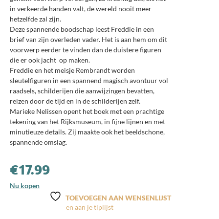
in verkeerde handen valt, de wereld nooit meer
hetzelfde zal zijn.
Deze spannende boodschap leest Freddie in een
brief van zijn overleden vader. Het is aan hem om dit
voorwerp eerder te vinden dan de duistere figuren
die er ook jacht op maken.
Freddie en het meisje Rembrandt worden
sleutelfiguren in een spannend magisch avontuur vol
raadsels, schilderijen die aanwijzingen bevatten,
reizen door de tijd en in de schilderijen zelf.
Marieke Nelissen opent het boek met een prachtige
tekening van het Rijksmuseum, in fijne lijnen en met
minutieuze details. Zij maakte ook het beeldschone,
spannende omslag.
€
17.99
Nu kopen
TOEVOEGEN AAN WENSENLIJST