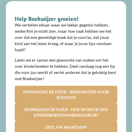
Help Boekwijzer groeien!
We vertellen elkaar waar we lekker gegeten hebben,
welke film je móét zien, maar hoe vaak hebben we het
over dat ene geweldige boek dat je voorlas, dat jouw
kind aan het lezen kreeg, of waar je jouw tips vandaan
haalt?
Laten we er samen een gewoonte van maken om het
over kinderboeken te hebben. Deel vandaag nog een tip
die voor jou werkt of vertel anderen dat je gelukkig bent
met Boekwijzer!
DOWNLOAD DE FLYER - BOEKWIJZER VOOR
SCHOLEN
DOWNLOAD DE FLYER - HOE WORD IK EEN
KINDERBOEKENAMBASSADEUR?
DEEL VIA WHATSAPP