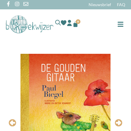
Nieuwsbrief
FAQ
0
Online