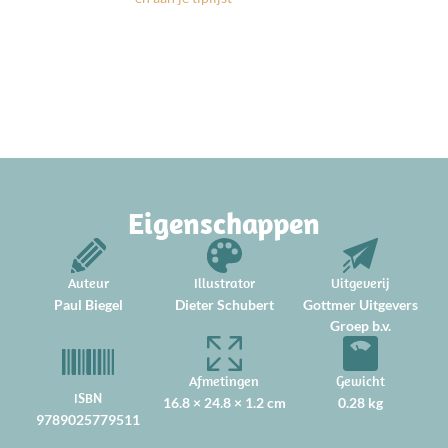
Eigenschappen
Auteur
Illustrator
Uitgeverij
Paul Biegel
Dieter Schubert
Gottmer Uitgevers
Groep b.v.
Afmetingen
Gewicht
ISBN
16.8 × 24.8 × 1.2 cm
0.28 kg
9789025779511