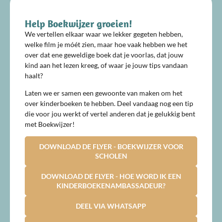
Help Boekwijzer groeien!
We vertellen elkaar waar we lekker gegeten hebben,
welke film je móét zien, maar hoe vaak hebben we het
over dat ene geweldige boek dat je voorlas, dat jouw
kind aan het lezen kreeg, of waar je jouw tips vandaan
haalt?
Laten we er samen een gewoonte van maken om het
over kinderboeken te hebben. Deel vandaag nog een tip
die voor jou werkt of vertel anderen dat je gelukkig bent
met Boekwijzer!
DOWNLOAD DE FLYER - BOEKWIJZER VOOR
SCHOLEN
DOWNLOAD DE FLYER - HOE WORD IK EEN
KINDERBOEKENAMBASSADEUR?
DEEL VIA WHATSAPP