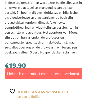
In deze toekomstroman wordt zo’n beetje alles wat in
onze wereld actueel en prangend is aan de kaak
gesteld. En hoe! In dit even doldwaze en hilarische
als bloedserieuze en angstaanjagende boek zijn
vraagstukken rondom klimaat, fake news,
complottheorieën en vluchtelingen vervlochten in
een schitterend avontuur. Het avontuur van Moos,
zijn opa en hun vrienden de professor en
burgemeester speelt zich af in de toekomst, maar
zegt alles over ons en de tijd waarin wij leven. Een
boek zoals alleen Sjoerd Kuyper dat kan schrijven.
€
19.90
Helaas is dit product momenteel uitverkocht.
TOEVOEGEN AAN WENSENLIJST