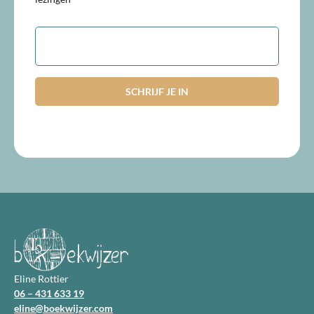
E-
mailadres
Eline Rottier
06 – 431 633 19
eline@boekwijzer.com