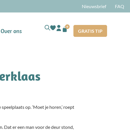
Nieuwsbrief
FAQ
0
Over ons
GRATIS TIP
terklaas
peelplaats op. ‘Moet je horen,’ roept
n. Dat er een man voor de deur stond,