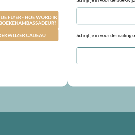
E-
mailadres
E FLYER - HOE WORD IK
RBOEKENAMBASSADEUR?
OEKWIJZER CADEAU
Schrijf je in voor de mailing
E-
mailadres