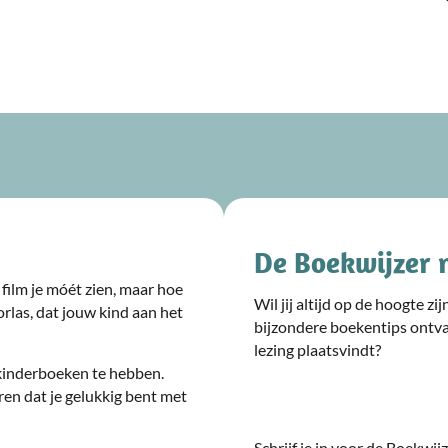
De Boekwijzer 
film je móét zien, maar hoe
Wil jij altijd op de hoogte z
rlas, dat jouw kind aan het
bijzondere boekentips ontv
lezing plaatsvindt?
kinderboeken te hebben.
ren dat je gelukkig bent met
Schrijf je in voor de Boekwi