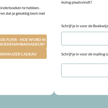
lezing plaatsvindt?
kinderboeken te hebben.
ren dat je gelukkig bent met
Schrijf je in voor de Boekwi
E-
mailadres
E FLYER - HOE WORD IK
RBOEKENAMBASSADEUR?
OEKWIJZER CADEAU
Schrijf je in voor de mailing
E-
mailadres