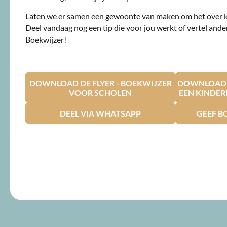
Laten we er samen een gewoonte van maken om het over 
Deel vandaag nog een tip die voor jou werkt of vertel ande
Boekwijzer!
DOWNLOAD DE FLYER - BOEKWIJZER
DOWNLOAD D
VOOR SCHOLEN
EEN KINDE
DEEL VIA WHATSAPP
GEEF B