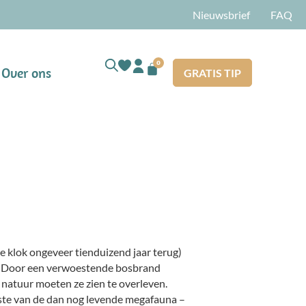
Nieuwsbrief
FAQ
0
Over ons
GRATIS TIP
 de klok ongeveer tienduizend jaar terug)
. Door een verwoestende bosbrand
e natuur moeten ze zien te overleven.
te van de dan nog levende megafauna –