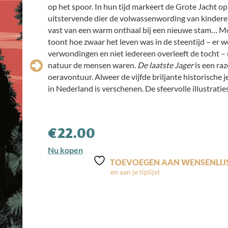
op het spoor. In hun tijd markeert de Grote Jacht op
uitstervende dier de volwassenwording van kinderen
vast van een warm onthaal bij een nieuwe stam… Mor
toont hoe zwaar het leven was in de steentijd – er w
verwondingen en niet iedereen overleeft de tocht – 
natuur de mensen waren.
De laatste Jager
is een ra
oeravontuur. Alweer de vijfde briljante historisch
in Nederland is verschenen. De sfeervolle illustraties
€
22.00
Nu kopen
TOEVOEGEN AAN WENSENLIJ