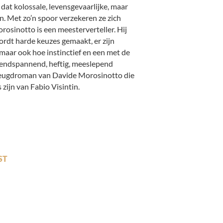
 dat kolossale, levensgevaarlijke, maar
. Met zo’n spoor verzekeren ze zich
osinotto is een meesterverteller. Hij
ordt harde keuzes gemaakt, er zijn
maar ook hoe instinctief en een met de
zendspannend, heftig, meeslepend
e jeugdroman van Davide Morosinotto die
 zijn van Fabio Visintin.
ST