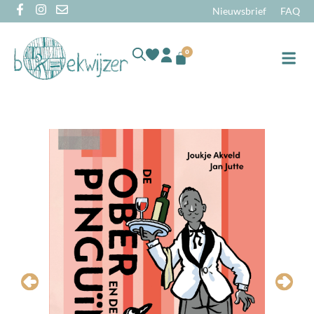
Nieuwsbrief
FAQ
0
Online