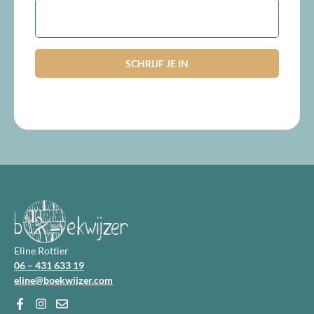
E-
mailadres
Eline Rottier
06 – 431 633 19
eline@boekwijzer.com