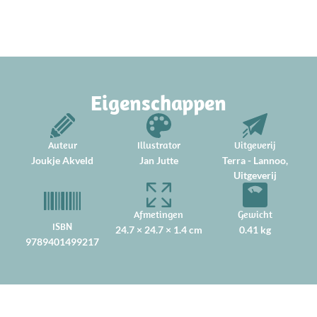
Eigenschappen
Auteur
Illustrator
Uitgeverij
Joukje Akveld
Jan Jutte
Terra - Lannoo,
Uitgeverij
Afmetingen
Gewicht
ISBN
24.7 × 24.7 × 1.4 cm
0.41 kg
9789401499217