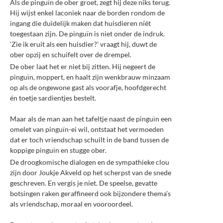
Als de pinguïn de ober groet, zegt hij deze niks terug.
Hij wijst enkel laconiek naar de borden rondom de
ingang die duidelijk maken dat huisdieren níét
toegestaan zijn. De pinguïn is niet onder de indruk.
‘Zie ik eruit als een huisdier?’ vraagt hij, duwt de
ober opzij en schuifelt over de drempel.
De ober laat het er niet bij zitten. Hij negeert de
pinguïn, moppert, en haalt zijn wenkbrauw minzaam
op als de ongewone gast als voorafje, hoofdgerecht
én toetje sardientjes bestelt.
Maar als de man aan het tafeltje naast de pinguïn een
omelet van pinguïn-ei wil, ontstaat het vermoeden
dat er toch vriendschap schuilt in de band tussen de
koppige pinguïn en stugge ober.
De droogkomische dialogen en de sympathieke clou
zijn door Joukje Akveld op het scherpst van de snede
geschreven. En vergis je niet. De speelse, gevatte
botsingen raken geraffineerd ook bijzondere thema’s
als vriendschap, moraal en vooroordeel.