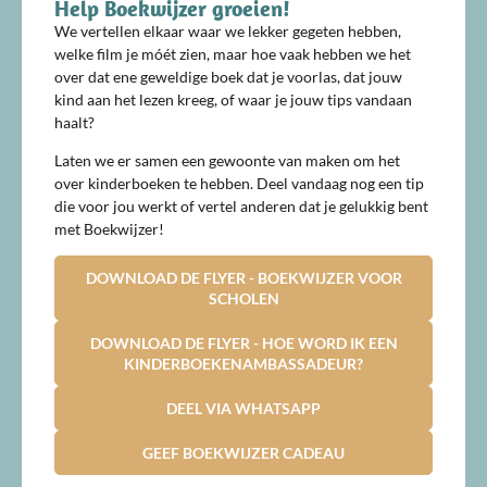
Help Boekwijzer groeien!
We vertellen elkaar waar we lekker gegeten hebben,
welke film je móét zien, maar hoe vaak hebben we het
over dat ene geweldige boek dat je voorlas, dat jouw
kind aan het lezen kreeg, of waar je jouw tips vandaan
haalt?
Laten we er samen een gewoonte van maken om het
over kinderboeken te hebben. Deel vandaag nog een tip
die voor jou werkt of vertel anderen dat je gelukkig bent
met Boekwijzer!
DOWNLOAD DE FLYER - BOEKWIJZER VOOR
SCHOLEN
DOWNLOAD DE FLYER - HOE WORD IK EEN
KINDERBOEKENAMBASSADEUR?
DEEL VIA WHATSAPP
GEEF BOEKWIJZER CADEAU