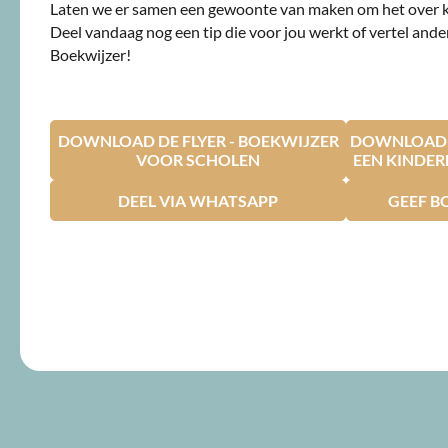
Laten we er samen een gewoonte van maken om het over 
Deel vandaag nog een tip die voor jou werkt of vertel ande
Boekwijzer!
DOWNLOAD DE FLYER - BOEKWIJZER
DOWNLOAD D
VOOR SCHOLEN
EEN KINDE
DEEL VIA WHATSAPP
GEEF B