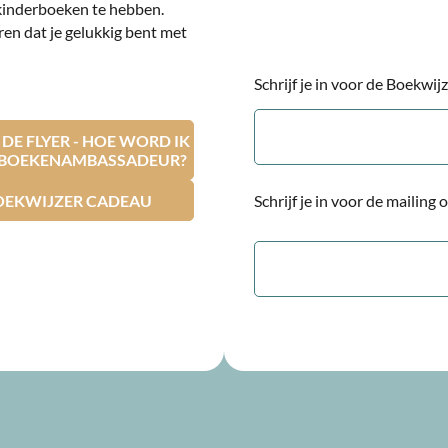
kinderboeken te hebben.
ren dat je gelukkig bent met
Schrijf je in voor de Boekwi
E-
mailadres
E FLYER - HOE WORD IK
RBOEKENAMBASSADEUR?
OEKWIJZER CADEAU
Schrijf je in voor de mailing
E-
mailadres