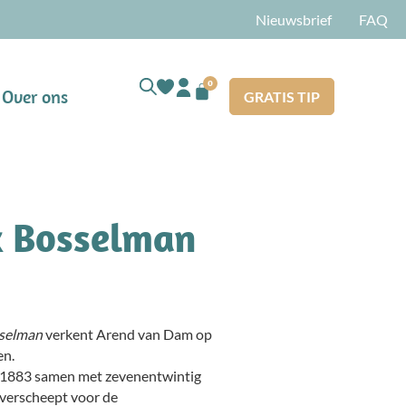
Nieuwsbrief
FAQ
0
Over ons
GRATIS TIP
x Bosselman
sselman
verkent Arend van Dam op
en.
in 1883 samen met zevenentwintig
verscheept voor de