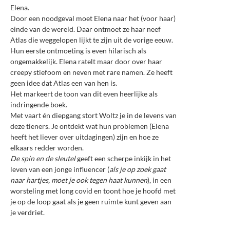
Elena.
Door een noodgeval moet Elena naar het (voor haar)
einde van de wereld. Daar ontmoet ze haar neef
Atlas die weggelopen lijkt te zijn uit de vorige eeuw.
Hun eerste ontmoeting is even hilarisch als
ongemakkelijk. Elena ratelt maar door over haar
creepy stiefoom en neven met rare namen. Ze heeft
geen idee dat Atlas een van hen is.
Het markeert de toon van dit even heerlijke als
indringende boek.
Met vaart én diepgang stort Woltz je in de levens van
deze tieners. Je ontdekt wat hun problemen (Elena
heeft het liever over uitdagingen) zijn en hoe ze
elkaars redder worden.
De spin en de sleutel
geeft een scherpe inkijk in het
leven van een jonge influencer (
als je op zoek gaat
naar hartjes, moet je ook tegen haat kunnen
), in een
worsteling met long covid en toont hoe je hoofd met
je op de loop gaat als je geen ruimte kunt geven aan
je verdriet.
⠀⠀⠀⠀⠀⠀⠀⠀⠀