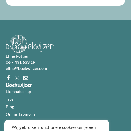
Eline Rottier
06 – 431 633 19
eline@boekwijzer.com
Boekwijzer
Lidmaatschap
Tips
Blog
Online Lezingen
Diensten
Wij gebruiken functionele cookies om je een
Over ons