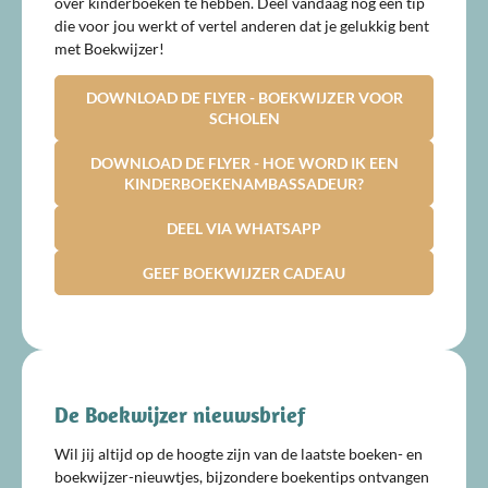
over kinderboeken te hebben. Deel vandaag nog een tip
die voor jou werkt of vertel anderen dat je gelukkig bent
met Boekwijzer!
DOWNLOAD DE FLYER - BOEKWIJZER VOOR
SCHOLEN
DOWNLOAD DE FLYER - HOE WORD IK EEN
KINDERBOEKENAMBASSADEUR?
DEEL VIA WHATSAPP
GEEF BOEKWIJZER CADEAU
De Boekwijzer nieuwsbrief
Wil jij altijd op de hoogte zijn van de laatste boeken- en
boekwijzer-nieuwtjes, bijzondere boekentips ontvangen