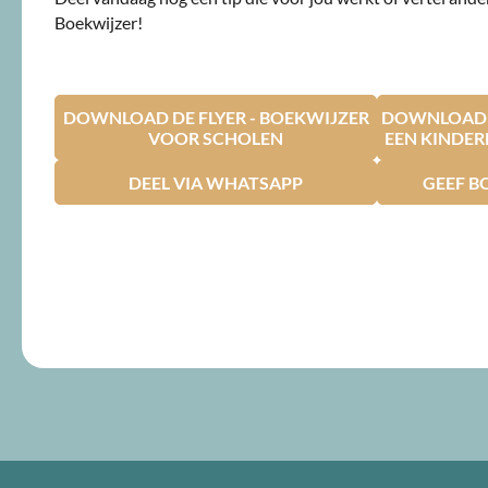
Boekwijzer!
DOWNLOAD DE FLYER - BOEKWIJZER
DOWNLOAD D
VOOR SCHOLEN
EEN KINDE
DEEL VIA WHATSAPP
GEEF B