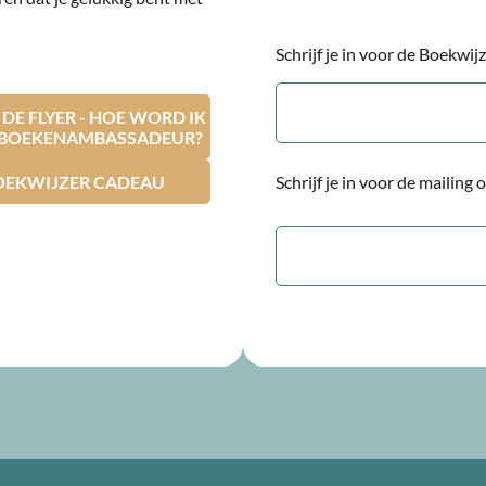
Schrijf je in voor de Boekwi
E-
mailadres
E FLYER - HOE WORD IK
RBOEKENAMBASSADEUR?
OEKWIJZER CADEAU
Schrijf je in voor de mailing
E-
mailadres