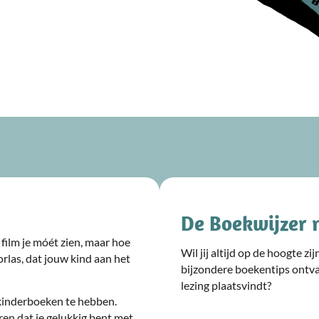
De Boekwijzer 
film je móét zien, maar hoe
Wil jij altijd op de hoogte z
rlas, dat jouw kind aan het
bijzondere boekentips ontv
lezing plaatsvindt?
kinderboeken te hebben.
ren dat je gelukkig bent met