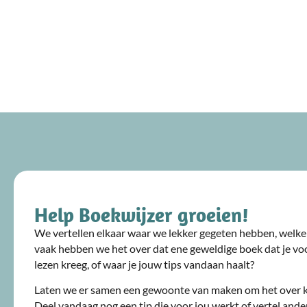
Help Boekwijzer groeien!
We vertellen elkaar waar we lekker gegeten hebben, welke 
vaak hebben we het over dat ene geweldige boek dat je voo
lezen kreeg, of waar je jouw tips vandaan haalt?
Laten we er samen een gewoonte van maken om het over 
Deel vandaag nog een tip die voor jou werkt of vertel ande