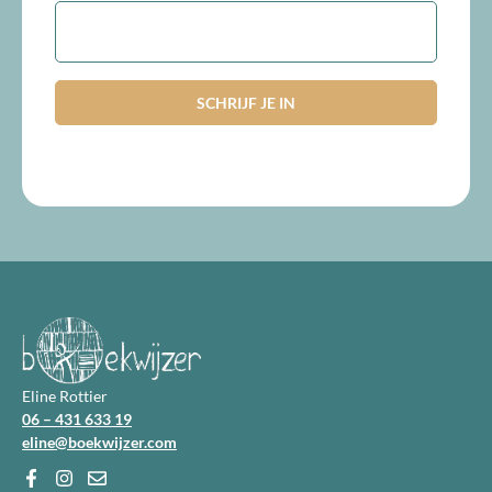
E-
mailadres
Eline Rottier
06 – 431 633 19
eline@boekwijzer.com