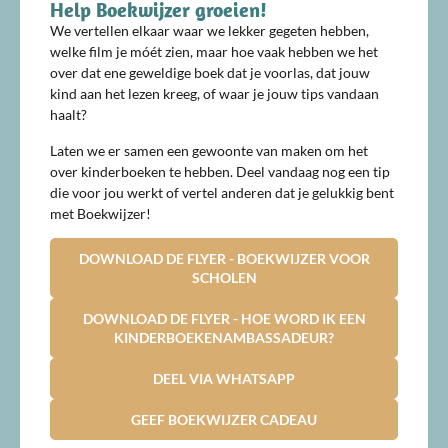
Help Boekwijzer groeien!
We vertellen elkaar waar we lekker gegeten hebben,
welke film je móét zien, maar hoe vaak hebben we het
over dat ene geweldige boek dat je voorlas, dat jouw
kind aan het lezen kreeg, of waar je jouw tips vandaan
haalt?
Laten we er samen een gewoonte van maken om het
over kinderboeken te hebben. Deel vandaag nog een tip
die voor jou werkt of vertel anderen dat je gelukkig bent
met Boekwijzer!
DOWNLOAD DE FLYER - BOEKWIJZER VOOR
SCHOLEN
DOWNLOAD DE FLYER - HOE WORD IK EEN
KINDERBOEKENAMBASSADEUR?
DEEL VIA WHATSAPP
GEEF BOEKWIJZER CADEAU