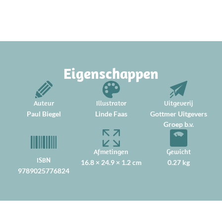
Eigenschappen
Auteur
Illustrator
Uitgeverij
Paul Biegel
Linde Faas
Gottmer Uitgevers
Groep b.v.
Afmetingen
Gewicht
ISBN
16.8 × 24.9 × 1.2 cm
0.27 kg
9789025776824