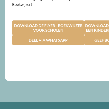
Boekwijzer!
DOWNLOAD DE FLYER - BOEKWIJZER
DOWNLOAD D
VOOR SCHOLEN
EEN KINDE
DEEL VIA WHATSAPP
GEEF B