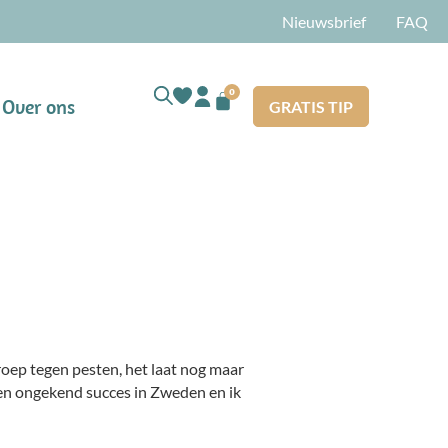
Nieuwsbrief
FAQ
0
Over ons
GRATIS TIP
roep tegen pesten, het laat nog maar
 een ongekend succes in Zweden en ik