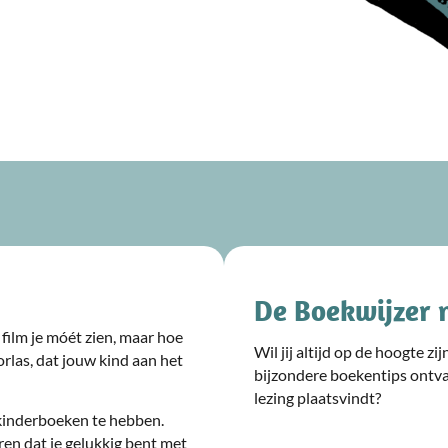
De Boekwijzer 
film je móét zien, maar hoe
Wil jij altijd op de hoogte z
rlas, dat jouw kind aan het
bijzondere boekentips ontv
lezing plaatsvindt?
kinderboeken te hebben.
ren dat je gelukkig bent met