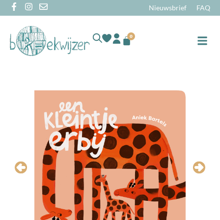
Nieuwsbrief
FAQ
0
Online