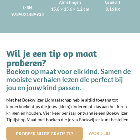
Afmetingen
Gewicht
ISBN
15.6 × 15.6 × 1.2 cm
0.16 kg
9789021489933
Wil je een tip op maat
proberen?
Boeken op maat voor elk kind. Samen de
mooiste verhalen lezen die perfect bij
jou en jouw kind passen.
Met het Boekwijzer Lidmaatschap heb je altijd toegang tot
kinderboekentips die jouw (klein)kinderen of klas aan het lezen
krijgen én houden. Vier keer per jaar ontvang je een Boekwijzer
Tiplijst op Maat met boeken die je via Boekwijzer kunt bestellen.
WORD LID
PROBEER NU DE GRATIS TIP