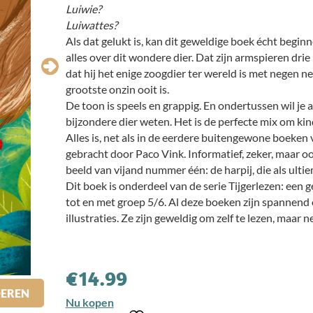
Luiwie?
Luiwattes?
Als dat gelukt is, kan dit geweldige boek écht beginn
alles over dit wondere dier. Dat zijn armspieren drie 
dat hij het enige zoogdier ter wereld is met negen n
grootste onzin ooit is.
De toon is speels en grappig. En ondertussen wil je 
bijzondere dier weten. Het is de perfecte mix om ki
Alles is, net als in de eerdere buitengewone boeken
gebracht door Paco Vink. Informatief, zeker, maar oo
beeld van vijand nummer één: de harpij, die als ult
Dit boek is onderdeel van de serie Tijgerlezen: een 
tot en met groep 5/6. Al deze boeken zijn spannend 
illustraties. Ze zijn geweldig om zelf te lezen, maar 
€
14.99
DEREN
Nu kopen