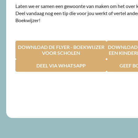
Laten we er samen een gewoonte van maken om het over 
Deel vandaag nog een tip die voor jou werkt of vertel ande
Boekwijzer!
DOWNLOAD DE FLYER - BOEKWIJZER
DOWNLOAD D
VOOR SCHOLEN
EEN KINDE
DEEL VIA WHATSAPP
GEEF B