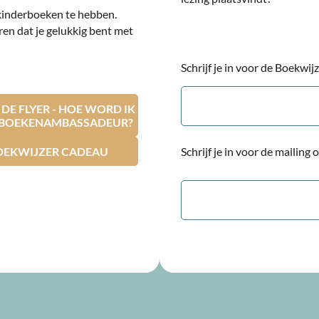
kinderboeken te hebben.
ren dat je gelukkig bent met
Schrijf je in voor de Boekwi
E-
mailadres
E FLYER - HOE WORD IK
RBOEKENAMBASSADEUR?
OEKWIJZER CADEAU
Schrijf je in voor de mailing
E-
mailadres