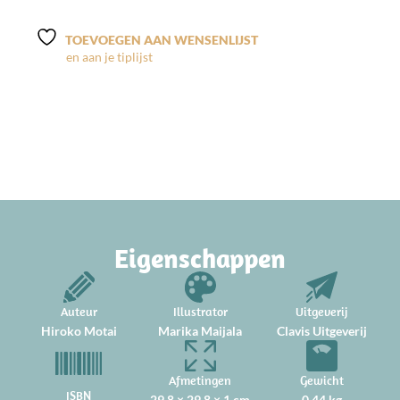
TOEVOEGEN AAN WENSENLIJST
Eigenschappen
Auteur
Illustrator
Uitgeverij
Hiroko Motai
Marika Maijala
Clavis Uitgeverij
Afmetingen
Gewicht
ISBN
29.8 × 29.8 × 1 cm
0.44 kg