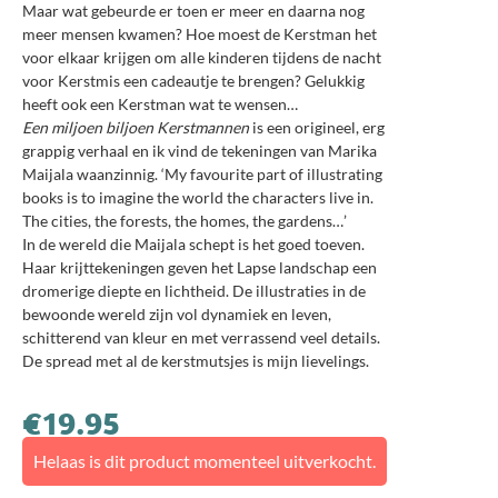
Maar wat gebeurde er toen er meer en daarna nog
meer mensen kwamen? Hoe moest de Kerstman het
voor elkaar krijgen om alle kinderen tijdens de nacht
voor Kerstmis een cadeautje te brengen? Gelukkig
heeft ook een Kerstman wat te wensen…
Een miljoen biljoen Kerstmannen
is een origineel, erg
grappig verhaal en ik vind de tekeningen van Marika
Maijala waanzinnig. ‘My favourite part of illustrating
books is to imagine the world the characters live in.
The cities, the forests, the homes, the gardens…’
In de wereld die Maijala schept is het goed toeven.
Haar krijttekeningen geven het Lapse landschap een
dromerige diepte en lichtheid. De illustraties in de
bewoonde wereld zijn vol dynamiek en leven,
schitterend van kleur en met verrassend veel details.
De spread met al de kerstmutsjes is mijn lievelings.
€
19.95
Helaas is dit product momenteel uitverkocht.