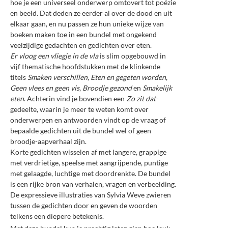
hoe je een universeel onderwerp omtovert tot poëzie
en beeld. Dat deden ze eerder al over de dood en uit
elkaar gaan, en nu passen ze hun unieke wijze van
boeken maken toe in een bundel met ongekend
veelzijdige gedachten en gedichten over eten.
Er vloog een vliegje in de vla
is slim opgebouwd in
vijf thematische hoofdstukken met de klinkende
titels
Smaken verschillen
,
Eten en gegeten worden
,
Geen vlees en geen vis
,
Broodje gezond
en
Smakelijk
eten
. Achterin vind je bovendien een
Zo zit dat
-
gedeelte, waarin je meer te weten komt over
onderwerpen en antwoorden vindt op de vraag of
bepaalde gedichten uit de bundel wel of geen
broodje-aapverhaal zijn.
Korte gedichten wisselen af met langere, grappige
met verdrietige, speelse met aangrijpende, puntige
met gelaagde, luchtige met doordrenkte. De bundel
is een rijke bron van verhalen, vragen en verbeelding.
De expressieve illustraties van Sylvia Weve zwieren
tussen de gedichten door en geven de woorden
telkens een diepere betekenis.