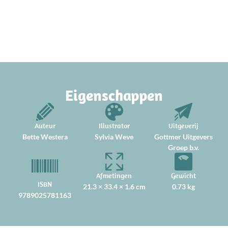
Eigenschappen
Auteur
Illustrator
Uitgeverij
Bette Westera
Sylvia Weve
Gottmer Uitgevers
Groep b.v.
Afmetingen
Gewicht
ISBN
21.3 × 33.4 × 1.6 cm
0.73 kg
9789025781163