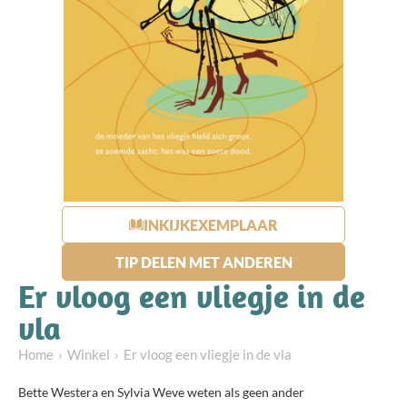
INKIJKEXEMPLAAR
TIP DELEN MET ANDEREN
Er vloog een vliegje in de
vla
Home
Winkel
Er vloog een vliegje in de vla
Bette Westera en Sylvia Weve weten als geen ander