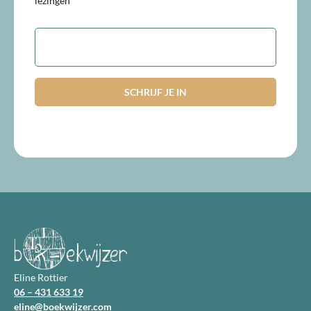
lezingen
E-
mailadres
Eline Rottier
06 – 431 633 19
eline@boekwijzer.com