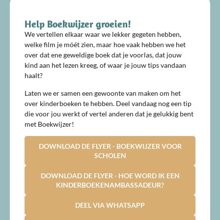
Help Boekwijzer groeien!
We vertellen elkaar waar we lekker gegeten hebben,
welke film je móét zien, maar hoe vaak hebben we het
over dat ene geweldige boek dat je voorlas, dat jouw
kind aan het lezen kreeg, of waar je jouw tips vandaan
haalt?
Laten we er samen een gewoonte van maken om het
over kinderboeken te hebben. Deel vandaag nog een tip
die voor jou werkt of vertel anderen dat je gelukkig bent
met Boekwijzer!
DOWNLOAD DE FLYER - BOEKWIJZER VOOR
SCHOLEN
DOWNLOAD DE FLYER - HOE WORD IK EEN
KINDERBOEKENAMBASSADEUR?
DEEL VIA WHATSAPP