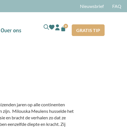
Nieuwsbrief
FAQ
0
Over ons
GRATIS TIP
uizenden jaren op alle continenten
len zijn. Milouska Meulens husselde het
ie en bracht de verhalen zo dat ze
ben eenzelfde diepte en kracht. Zij