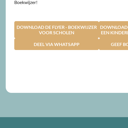
Boekwijzer!
DOWNLOAD DE FLYER - BOEKWIJZER
DOWNLOAD D
VOOR SCHOLEN
EEN KINDE
DEEL VIA WHATSAPP
GEEF B