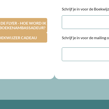
Schrijf je in voor de Boekwi
E-
mailadres
E FLYER - HOE WORD IK
RBOEKENAMBASSADEUR?
OEKWIJZER CADEAU
Schrijf je in voor de mailing
E-
mailadres