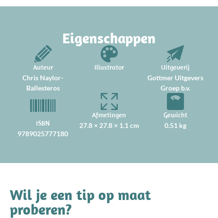
Eigenschappen
Auteur
Illustrator
Uitgeverij
Chris Naylor-
Gottmer Uitgevers
Ballesteros
Groep b.v.
Afmetingen
Gewicht
ISBN
27.8 × 27.8 × 1.1 cm
0.51 kg
9789025777180
Wil je een tip op maat
proberen?