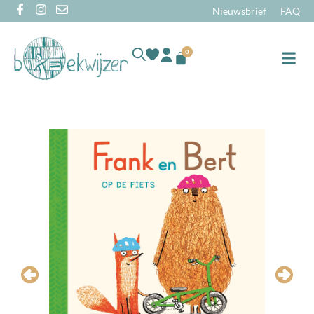
Nieuwsbrief
FAQ
0
Online