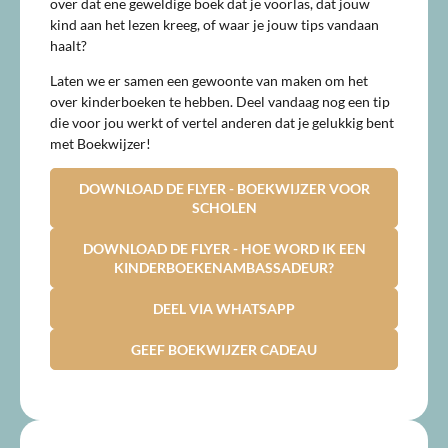
over dat ene geweldige boek dat je voorlas, dat jouw
kind aan het lezen kreeg, of waar je jouw tips vandaan
haalt?
Laten we er samen een gewoonte van maken om het
over kinderboeken te hebben. Deel vandaag nog een tip
die voor jou werkt of vertel anderen dat je gelukkig bent
met Boekwijzer!
DOWNLOAD DE FLYER - BOEKWIJZER VOOR
SCHOLEN
DOWNLOAD DE FLYER - HOE WORD IK EEN
KINDERBOEKENAMBASSADEUR?
DEEL VIA WHATSAPP
GEEF BOEKWIJZER CADEAU