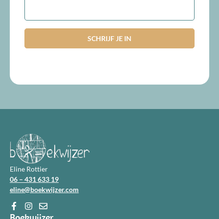
mailadres
Eline Rottier
06 – 431 633 19
eline@boekwijzer.com
Boekwijzer