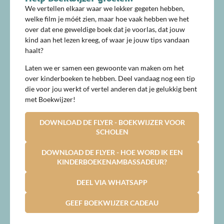
We vertellen elkaar waar we lekker gegeten hebben,
welke film je móét zien, maar hoe vaak hebben we het
over dat ene geweldige boek dat je voorlas, dat jouw
kind aan het lezen kreeg, of waar je jouw tips vandaan
haalt?
Laten we er samen een gewoonte van maken om het
over kinderboeken te hebben. Deel vandaag nog een tip
die voor jou werkt of vertel anderen dat je gelukkig bent
met Boekwijzer!
DOWNLOAD DE FLYER - BOEKWIJZER VOOR
SCHOLEN
DOWNLOAD DE FLYER - HOE WORD IK EEN
KINDERBOEKENAMBASSADEUR?
DEEL VIA WHATSAPP
GEEF BOEKWIJZER CADEAU