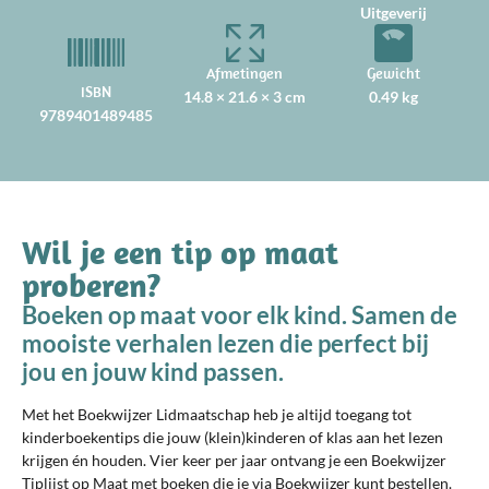
Uitgeverij
Afmetingen
Gewicht
ISBN
14.8 × 21.6 × 3 cm
0.49 kg
9789401489485
Wil je een tip op maat
proberen?
Boeken op maat voor elk kind. Samen de
mooiste verhalen lezen die perfect bij
jou en jouw kind passen.
Met het Boekwijzer Lidmaatschap heb je altijd toegang tot
kinderboekentips die jouw (klein)kinderen of klas aan het lezen
krijgen én houden. Vier keer per jaar ontvang je een Boekwijzer
Tiplijst op Maat met boeken die je via Boekwijzer kunt bestellen.