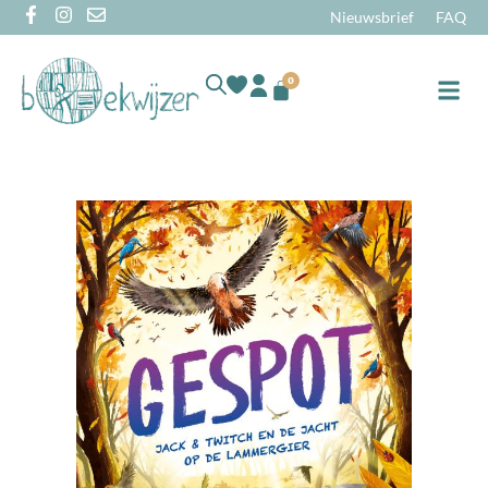
Nieuwsbrief
FAQ
0
Online