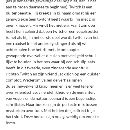
(las je het eerste geweldige deel nog niet, dan is het
aan te raden daarmee te beginnen). Twitch is een
buitenbeentje. Hij kreeg zijn bijnaam omdat hij een
zenuwtrekje (een twitch) heeft waarbij hij met zijn
ogen knippert. Hij vindt het niet erg, want zijn opa
heeft hem geleerd dat een twitcher een vogelspotter
is, net als hij. In het eerste deel wordt Twitch van het
ene raadsel in het andere geslingerd als hij wil
achterhalen hoe het zit met de
ontsnapte,
gewapende overvaller die zich met veel geld schuil
lijkt te houden in het bos waar hij een schuilplaats
heeft. In dit tweede, even
zinderende avontuur
richten Twitch en zijn vriend Jack zich op een duister
complot. Wederom vallen de verhaallijnen
duizelingwekkend knap ineen en is er veel te leren
over vriendschap, vriendelijkheid en de genialiteit
van vogels en de natuur. Leonard is een begenadigd
schrijfster. Haar boeken zijn de perfecte mix tussen
mystiek en avontuur. Met helden die je direct in je
hart sluit. Deze boeken zijn ook geweldig om voor te
lezen.