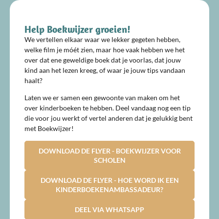
Help Boekwijzer groeien!
We vertellen elkaar waar we lekker gegeten hebben,
welke film je móét zien, maar hoe vaak hebben we het
over dat ene geweldige boek dat je voorlas, dat jouw
kind aan het lezen kreeg, of waar je jouw tips vandaan
haalt?
Laten we er samen een gewoonte van maken om het
over kinderboeken te hebben. Deel vandaag nog een tip
die voor jou werkt of vertel anderen dat je gelukkig bent
met Boekwijzer!
DOWNLOAD DE FLYER - BOEKWIJZER VOOR
SCHOLEN
DOWNLOAD DE FLYER - HOE WORD IK EEN
KINDERBOEKENAMBASSADEUR?
DEEL VIA WHATSAPP