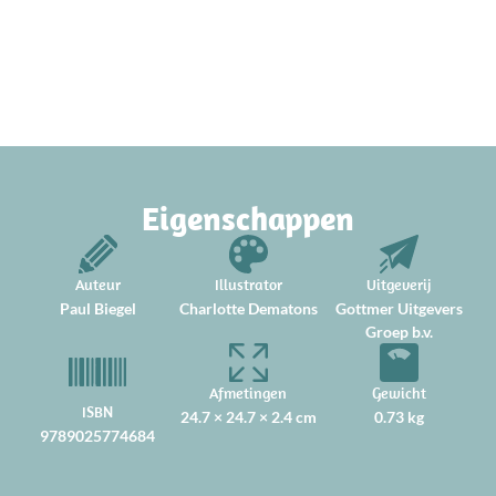
Eigenschappen
Auteur
Illustrator
Uitgeverij
Paul Biegel
Charlotte Dematons
Gottmer Uitgevers
Groep b.v.
Afmetingen
Gewicht
ISBN
24.7 × 24.7 × 2.4 cm
0.73 kg
9789025774684