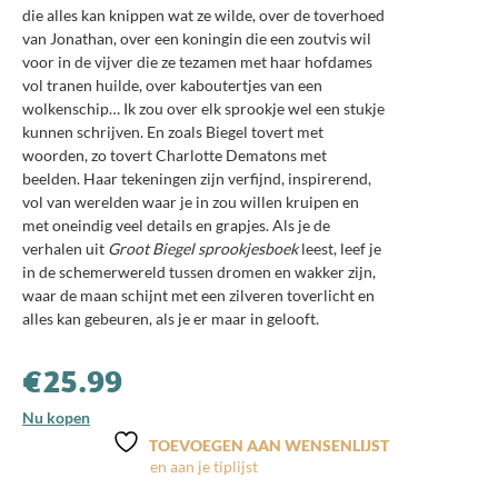
die alles kan knippen wat ze wilde, over de toverhoed
van Jonathan, over een koningin die een zoutvis wil
voor in de vijver die ze tezamen met haar hofdames
vol tranen huilde, over kaboutertjes van een
wolkenschip… Ik zou over elk sprookje wel een stukje
kunnen schrijven. En zoals Biegel tovert met
woorden, zo tovert Charlotte Dematons met
beelden. Haar tekeningen zijn verfijnd, inspirerend,
vol van werelden waar je in zou willen kruipen en
met oneindig veel details en grapjes. Als je de
verhalen uit
Groot Biegel sprookjesboek
leest, leef je
in de schemerwereld tussen dromen en wakker zijn,
waar de maan schijnt met een zilveren toverlicht en
alles kan gebeuren, als je er maar in gelooft.
€
25.99
Nu kopen
TOEVOEGEN AAN WENSENLIJST