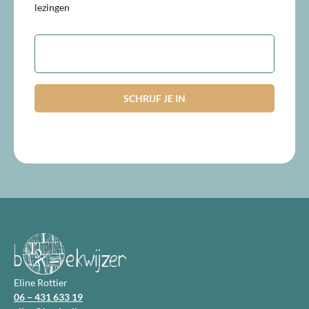
lezingen
E-
mailadres
Eline Rottier
06 – 431 633 19