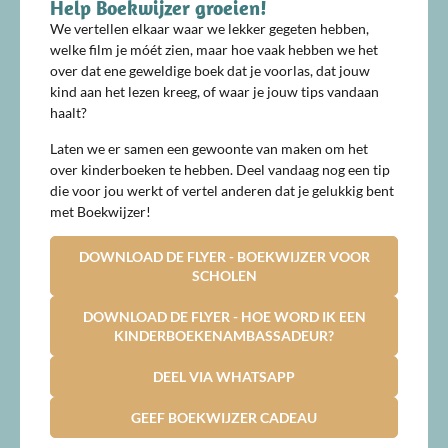
Help Boekwijzer groeien!
We vertellen elkaar waar we lekker gegeten hebben,
welke film je móét zien, maar hoe vaak hebben we het
over dat ene geweldige boek dat je voorlas, dat jouw
kind aan het lezen kreeg, of waar je jouw tips vandaan
haalt?
Laten we er samen een gewoonte van maken om het
over kinderboeken te hebben. Deel vandaag nog een tip
die voor jou werkt of vertel anderen dat je gelukkig bent
met Boekwijzer!
DOWNLOAD DE FLYER - BOEKWIJZER VOOR
SCHOLEN
DOWNLOAD DE FLYER - HOE WORD IK EEN
KINDERBOEKENAMBASSADEUR?
DEEL VIA WHATSAPP
GEEF BOEKWIJZER CADEAU