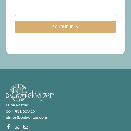
E-
mailadres
Eline Rottier
06 – 431 633 19
eline@boekwijzer.com