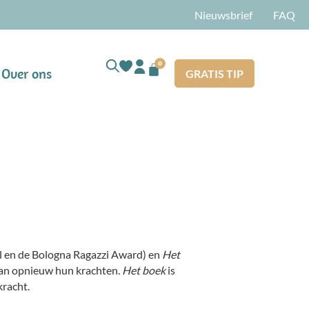
Nieuwsbrief
FAQ
0
Over ons
GRATIS TIP
 en de Bologna Ragazzi Award) en
Het
an opnieuw hun krachten.
Het boek
is
kracht.