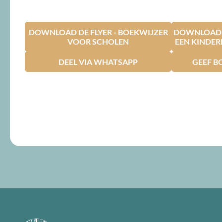
DOWNLOAD DE FLYER - BOEKWIJZER
DOWNLOAD D
VOOR SCHOLEN
EEN KINDE
DEEL VIA WHATSAPP
GEEF B