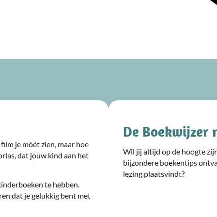
De Boekwijzer 
film je móét zien, maar hoe
Wil jij altijd op de hoogte z
rlas, dat jouw kind aan het
bijzondere boekentips ontv
lezing plaatsvindt?
kinderboeken te hebben.
ren dat je gelukkig bent met