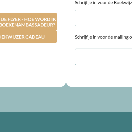
Schrijf je in voor de Boekwi
E-
mailadres
E FLYER - HOE WORD IK
RBOEKENAMBASSADEUR?
OEKWIJZER CADEAU
Schrijf je in voor de mailing
E-
mailadres