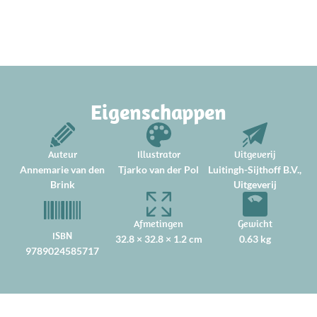
Eigenschappen
Auteur
Illustrator
Uitgeverij
Annemarie van den
Tjarko van der Pol
Luitingh-Sijthoff B.V.,
Brink
Uitgeverij
Afmetingen
Gewicht
ISBN
32.8 × 32.8 × 1.2 cm
0.63 kg
9789024585717