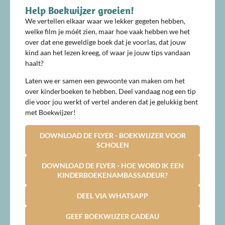
Help Boekwijzer groeien!
We vertellen elkaar waar we lekker gegeten hebben,
welke film je móét zien, maar hoe vaak hebben we het
over dat ene geweldige boek dat je voorlas, dat jouw
kind aan het lezen kreeg, of waar je jouw tips vandaan
haalt?
Laten we er samen een gewoonte van maken om het
over kinderboeken te hebben. Deel vandaag nog een tip
die voor jou werkt of vertel anderen dat je gelukkig bent
met Boekwijzer!
DOWNLOAD DE FLYER - BOEKWIJZER VOOR
SCHOLEN
DOWNLOAD DE FLYER - HOE WORD IK EEN
KINDERBOEKENAMBASSADEUR?
DEEL VIA WHATSAPP
GEEF BOEKWIJZER CADEAU