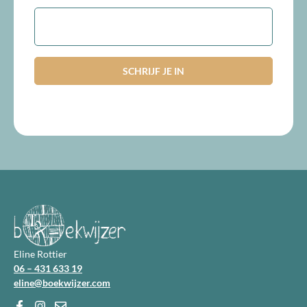
E-
mailadres
Eline Rottier
06 – 431 633 19
eline@boekwijzer.com