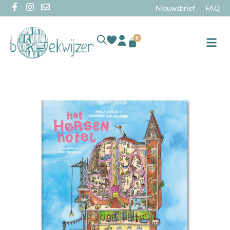
Nieuwsbrief
FAQ
0
Online