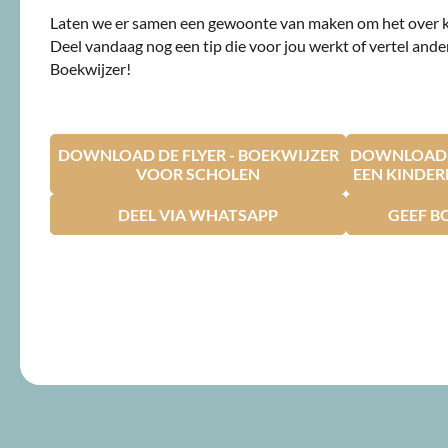
Laten we er samen een gewoonte van maken om het over 
Deel vandaag nog een tip die voor jou werkt of vertel ande
Boekwijzer!
DOWNLOAD DE FLYER - BOEKWIJZER
DOWNLOAD D
VOOR SCHOLEN
EEN KINDE
DEEL VIA WHATSAPP
GEEF B