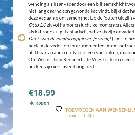
wending als haar vader door een bliksemschicht wordt
niet lang daarna een gewonde kat vindt, blijkt dat haa
deze gedaante om samen met Lio de fouten uit zijn vo
Otto 2.0
zit vol humor en luchtige momenten. Alleen
als kat rondsluipt is hilarisch, net zoals zijn onvader
Dat is wat de maatschappij van je vraagt.
) en zijn br
boek in de vader-dochter-momenten intens ontroe
blijkbaar veranderen. Niet alleen van buiten, maar 
Oh! Wat is Daan Remmerts de Vries toch een meesterli
boeken zijn verslavend origineel.
€
18.99
Nu kopen
TOEVOEGEN AAN WENSENLIJ