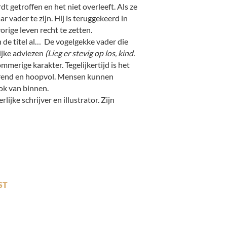
 getroffen en het niet overleeft. Als ze
r vader te zijn. Hij is teruggekeerd in
rige leven recht te zetten.
 de titel al… De vogelgekke vader die
lijke adviezen
(Lieg er stevig op los, kind.
ommerige karakter. Tegelijkertijd is het
rend en hoopvol. Mensen kunnen
ook van binnen.
jke schrijver en illustrator. Zijn
ST