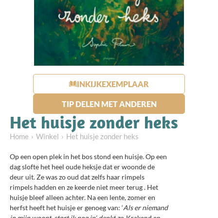
INKIJKEXEMPLAAR
TIP DELEN MET ANDEREN
Het huisje zonder heks
Home
Winkel
Het huisje zonder heks
Op een open plek in het bos stond een huisje. Op een
dag slofte het heel oude heksje dat er woonde de
deur uit. Ze was zo oud dat zelfs haar rimpels
rimpels hadden en ze keerde niet meer terug . Het
huisje bleef alleen achter. Na een lente, zomer en
herfst heeft het huisje er genoeg van: ‘
Als er niemand
in mijn woont, stort ik nog in’, denkt ze.
Krakend en