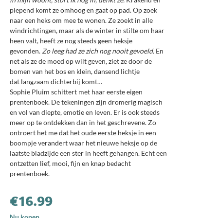
piepend komt ze omhoog en gaat op pad. Op zoek
naar een heks om mee te wonen.
Ze zoekt in alle
windrichtingen, maar als de winter in stilte om haar
heen valt, heeft ze nog steeds geen heksje
gevonden.
Zo leeg had ze zich nog nooit gevoeld.
En
net als ze de moed op wilt geven, ziet ze door de
bomen van het bos en klein, dansend lichtje
dat langzaam dichterbij komt…
Sophie Pluim schittert met haar eerste eigen
prentenboek. De tekeningen zijn dromerig magisch
en vol van diepte, emotie en leven. Er is ook steeds
meer op te ontdekken dan in het geschrevene. Zo
ontroert het me dat het oude eerste heksje in een
boompje verandert waar het nieuwe heksje op de
laatste bladzijde een ster in heeft gehangen. Echt een
ontzetten lief, mooi, fijn en knap bedacht
prentenboek.
€
16.99
Nu kopen