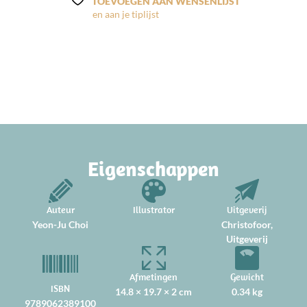
TOEVOEGEN AAN WENSENLIJST
Eigenschappen
Auteur
Illustrator
Uitgeverij
Yeon-Ju Choi
Christofoor,
Uitgeverij
Afmetingen
Gewicht
ISBN
14.8 × 19.7 × 2 cm
0.34 kg
9789062389100