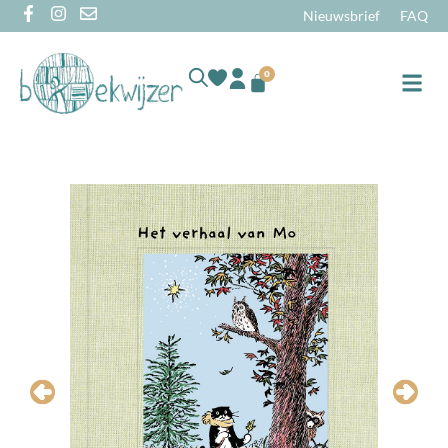
Nieuwsbrief
FAQ
0
Online