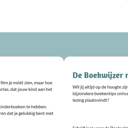
De Boekwijzer 
film je móét zien, maar hoe
Wil jij altijd op de hoogte z
rlas, dat jouw kind aan het
bijzondere boekentips ontv
lezing plaatsvindt?
kinderboeken te hebben.
ren dat je gelukkig bent met
Schrijf je in voor de Boekwi