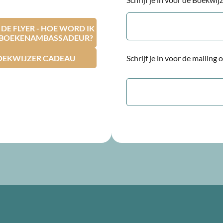
E-
mailadres
E FLYER - HOE WORD IK
RBOEKENAMBASSADEUR?
OEKWIJZER CADEAU
Schrijf je in voor de mailing
E-
mailadres