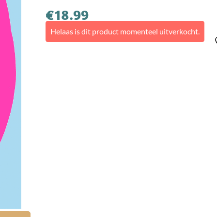
€
18.99
Helaas is dit product momenteel uitverkocht.