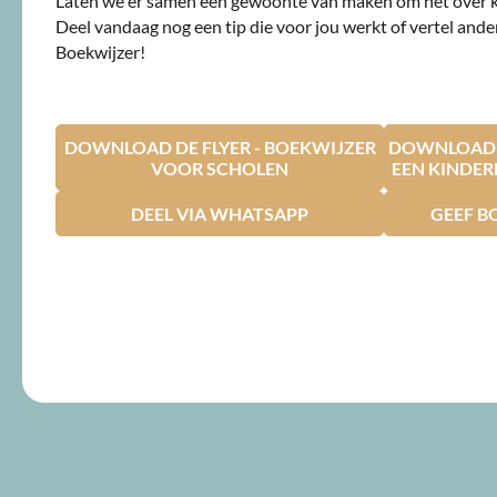
Laten we er samen een gewoonte van maken om het over 
Deel vandaag nog een tip die voor jou werkt of vertel ande
Boekwijzer!
DOWNLOAD DE FLYER - BOEKWIJZER
DOWNLOAD D
VOOR SCHOLEN
EEN KINDE
DEEL VIA WHATSAPP
GEEF B