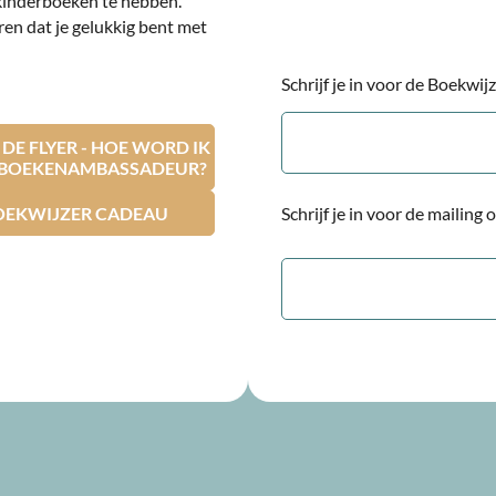
kinderboeken te hebben.
ren dat je gelukkig bent met
Schrijf je in voor de Boekwi
E-
mailadres
E FLYER - HOE WORD IK
RBOEKENAMBASSADEUR?
OEKWIJZER CADEAU
Schrijf je in voor de mailing
E-
mailadres