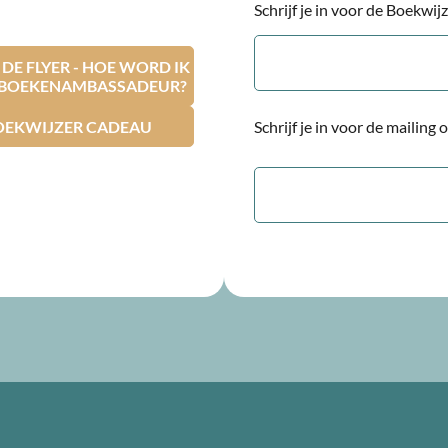
Schrijf je in voor de Boekwi
E-
mailadres
E FLYER - HOE WORD IK
RBOEKENAMBASSADEUR?
OEKWIJZER CADEAU
Schrijf je in voor de mailing
E-
mailadres