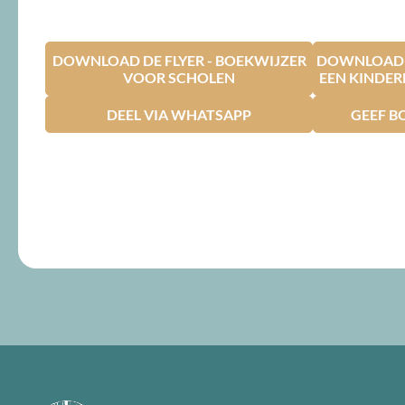
DOWNLOAD DE FLYER - BOEKWIJZER
DOWNLOAD D
VOOR SCHOLEN
EEN KINDE
DEEL VIA WHATSAPP
GEEF B