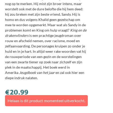
nog op te merken. Hij mist zijn broer intens, maar
worstelt ook met de dure belofte die hij hem deed:
hij zou breken met zijn beste vriend, Sandy. Hij is
homo en dus volgens Khalid geen gezelschap om
mee te worden opgemerkt. Maar wat als Sandy in de
problemen komt en King om hulp vraagt?
King en de
drakenvlinders
is een prachtige jeugdroman over
rouw en afscheid nemen, over racisme, moed en
zelfaanvaarding. De personages kruipen zo onder je
huid en in je hart. In altijd weer rake woorden vat hij
de rouwperiode van een gezin en de worstelingen
van een zwarte tiener op zoek naar zichzelf en zijn
plek in de maatschappij. Het boek werd in
Amerika
Jeugdboek van het jaar
en zal ook hier een
diepe indruk nalaten.
€
20.99
Helaas is dit product momenteel uitverkocht.