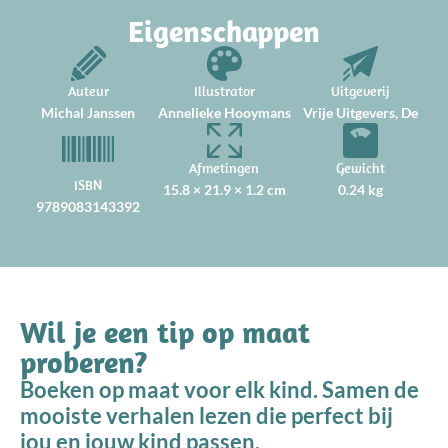
Eigenschappen
Auteur
Illustrator
Uitgeverij
Michal Janssen
Annelieke Hooymans
Vrije Uitgevers, De
Afmetingen
Gewicht
ISBN
15.8 × 21.9 × 1.2 cm
0.24 kg
9789083143392
Wil je een tip op maat
proberen?
Boeken op maat voor elk kind. Samen de
mooiste verhalen lezen die perfect bij
jou en jouw kind passen.