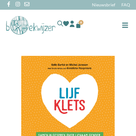
Nieuwsbrief
FAQ
0
Online