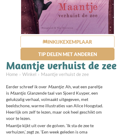
INKIJKEXEMPLAAR
TIP DELEN MET ANDEREN
Maantje verhuist de zee
Home
Winkel
Maantje verhuist de zee
Eerder schreef ik over
Maantje
: Ah, wat een pareltje
is
Maantje
. Glanzende taal van Sjoerd Kuyper, een
gelukzalig verhaal, volmaakt uitgegeven, met
beeldschone, warme illustraties van Alice Hoogstad.
Heerlijk om zelf te lezen, maar ook heel geschikt om
voor te lezen.
Maantje kijkt uit over de golven. ‘Ik sta de zee te
verhuizen,’ zegt ze. ‘Een week geleden is oma