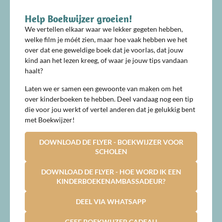
Help Boekwijzer groeien!
We vertellen elkaar waar we lekker gegeten hebben,
welke film je móét zien, maar hoe vaak hebben we het
over dat ene geweldige boek dat je voorlas, dat jouw
kind aan het lezen kreeg, of waar je jouw tips vandaan
haalt?
Laten we er samen een gewoonte van maken om het
over kinderboeken te hebben. Deel vandaag nog een tip
die voor jou werkt of vertel anderen dat je gelukkig bent
met Boekwijzer!
DOWNLOAD DE FLYER - BOEKWIJZER VOOR
SCHOLEN
DOWNLOAD DE FLYER - HOE WORD IK EEN
KINDERBOEKENAMBASSADEUR?
DEEL VIA WHATSAPP
GEEF BOEKWIJZER CADEAU