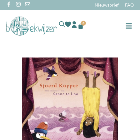
Nieuwsbrief
FAQ
0
Online