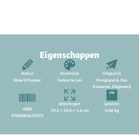
Eigenschappen
Auteur
Illustrator
Uitgeverij
Sjoerd Kuyper
Sanne te Loo
Hoogland & Van
Klaveren, Uitgeverij
Afmetingen
Gewicht
ISBN
19.2 × 23.4 × 1.6 cm
0.46 kg
9789089674791