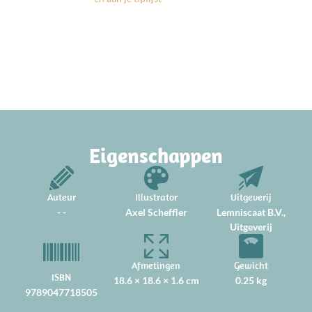
Eigenschappen
Auteur
Illustrator
Uitgeverij
- -
Axel Scheffler
Lemniscaat B.V.,
Uitgeverij
Afmetingen
Gewicht
ISBN
18.6 × 18.6 × 1.6 cm
0.25 kg
9789047718505