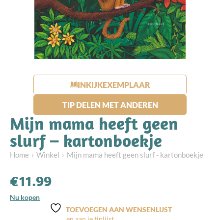
INKIJKEXEMPLAAR
TIP DELEN MET ANDEREN
Mijn mama heeft geen
slurf – kartonboekje
Home
Winkel
Mijn mama heeft geen slurf - kartonboekje
€
11.99
Nu kopen
TOEVOEGEN AAN WENSENLIJST