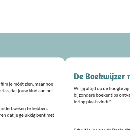
De Boekwijzer 
film je móét zien, maar hoe
Wil jij altijd op de hoogte z
rlas, dat jouw kind aan het
bijzondere boekentips ontv
lezing plaatsvindt?
kinderboeken te hebben.
ren dat je gelukkig bent met
Schrijf je in voor de Boekwi