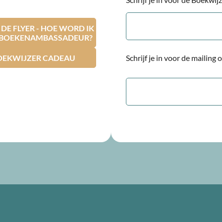
E-
mailadres
E FLYER - HOE WORD IK
RBOEKENAMBASSADEUR?
OEKWIJZER CADEAU
Schrijf je in voor de mailing
E-
mailadres