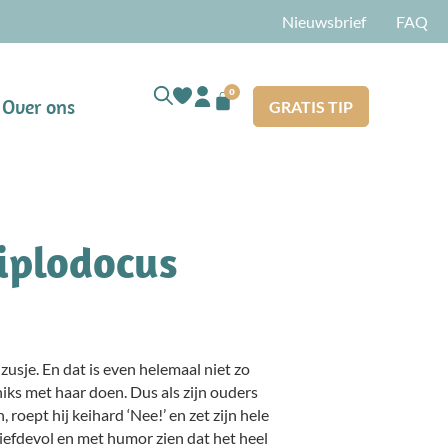
Nieuwsbrief
FAQ
0
Over ons
GRATIS TIP
diplodocus
 zusje. En dat is even helemaal niet zo
 niks met haar doen. Dus als zijn ouders
, roept hij keihard ‘Nee!’ en zet zijn hele
liefdevol en met humor zien dat het heel